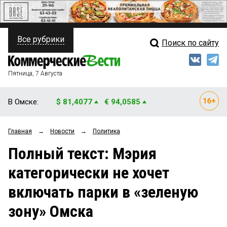
Все рубрики
Поиск по сайту
ПОЛИТИКА
Свежий выпуск
Медиа
ФИНАНСЫ
Пятница, 7 Августа
Кто есть кто
НЕДВИЖИМОСТЬ
В Омске:
$ 81,4077
€ 94,0585
Интервью
БИЗНЕС
Главная
→
Новости
→
Политика
Мнения
ОБЩЕСТВО
Полный текст: Мэрия
Рейтинги
ЗАКОН
категорически не хочет
Блоги
НОВОСТИ КОМПАНИЙ
включать парки в «зеленую
Архив
ПРОИСШЕСТВИЯ
зону» Омска