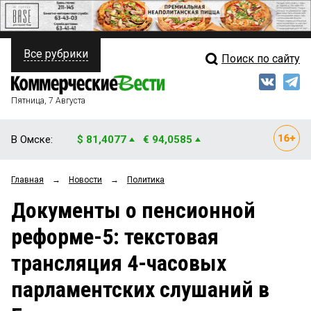
Все рубрики
Поиск по сайту
ПОЛИТИКА
Свежий выпуск
Медиа
ФИНАНСЫ
Пятница, 7 Августа
Кто есть кто
НЕДВИЖИМОСТЬ
В Омске:
$ 81,4077
€ 94,0585
Интервью
БИЗНЕС
Главная
→
Новости
→
Политика
Мнения
ОБЩЕСТВО
Документы о пенсионной
Рейтинги
ЗАКОН
реформе-5: текстовая
Блоги
НОВОСТИ КОМПАНИЙ
трансляция 4-часовых
Архив
ПРОИСШЕСТВИЯ
парламентских слушаний в