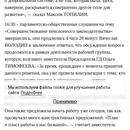
о добровольной системе, а не той, которая была, здесь,
наверное, раскрывается совершенно другое поле для
развития», — сказал Максим ТОПИЛИН.
16:30 – парламентско-общественные слушания на тему
«Совершенствование пенсионного законодательства»
завершились, они продлились 4 часа 28 минут. Вячеслав
ВОЛОДИН в заключение отметил, что обсуждение вопроса
продолжится в рамках деятельности рабочей группы,
которую возглавит заместитель Председателя ГД Ольга
ТИМОФЕЕВА. «За время, прошедшее с момента принятия
данного решения, она уже провела консультации с теми, кто
мог бы принять участие в обсуждении», — заявил
председатель ГД.
Мы используем файлы cookie для улучшения работы
сайта.
Подробнее
Ольга ТИМОФЕЕВА заявила, что создание рабочей группы
Принимаю
будет «логичным продолжением сегодняшнего общения».
Она также предложила начать работу уже сегодня, так как
прозвучало много конструктивных предложений. «План
и пласт работы у нас большой», — считает заместитель