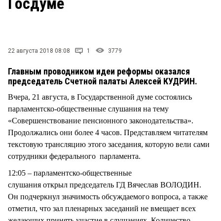
Госдуме
СТИЛЬ ЖИЗНИ
22 августа 2018 08:08
1
3779
Главным проводником идеи реформы оказался
председатель Счетной палаты Алексей КУДРИН.
Вчера, 21 августа, в Государственной думе состоялись
парламентско-общественные слушания на тему
«Совершенствование пенсионного законодательства».
Продолжались они более 4 часов. Представляем читателям
текстовую трансляцию этого заседания, которую вели сами
сотрудники федерального парламента.
12:05 – парламентско-общественные
слушания открыл председатель ГД Вячеслав ВОЛОДИН.
Он подчеркнул значимость обсуждаемого вопроса, а также
отметил, что зал пленарных заседаний не вмещает всех
желающих принять участие в слушаниях. Количество