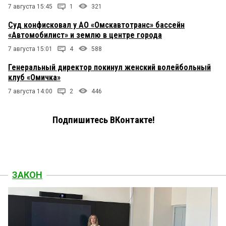
7 августа 15:45
1
321
Суд конфисковал у АО «Омскавтотранс» бассейн
«Автомобилист» и землю в центре города
7 августа 15:01
4
588
Генеральный директор покинул женский волейбольный
клуб «Омичка»
7 августа 14:00
2
446
Подпишитесь ВКонтакте!
ЗАКОН