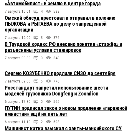
«Автомобилист» и землю в центре города
7 августа 15:01
4
588
Омский облсуд арестовал и отправил в колонию
ПЫЖОВА и РЫГАЕВА по делу о запрещенной
организации
7 августа 12:00
3
376
В Трудовой кодекс РФ внесено понятие «стажёр» и
разъяснены условия стажировок
7 августа 09:30
0
340
Сергею КОЗУБЕНКО продлили СИЗО до сентября
7 августа 09:00
6
776
Росстандарт запретил использование шести
моделей грузовиков Dongfeng и Zoomlion
6 августа 17:30
0
565
ПУТИН подписал закон о новом продлении «гаражной
амнистии» ещё на пять лет
6 августа 11:10
2
698
Машинист катка взыскал с ханты-мансийского СУ