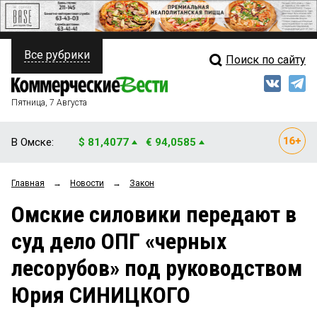
Все рубрики
Поиск по сайту
ПОЛИТИКА
Свежий выпуск
Медиа
ФИНАНСЫ
Пятница, 7 Августа
Кто есть кто
НЕДВИЖИМОСТЬ
В Омске:
$ 81,4077
€ 94,0585
Интервью
БИЗНЕС
Главная
→
Новости
→
Закон
Мнения
ОБЩЕСТВО
Омские силовики передают в
Рейтинги
ЗАКОН
суд дело ОПГ «черных
Блоги
НОВОСТИ КОМПАНИЙ
лесорубов» под руководством
Архив
ПРОИСШЕСТВИЯ
Юрия СИНИЦКОГО