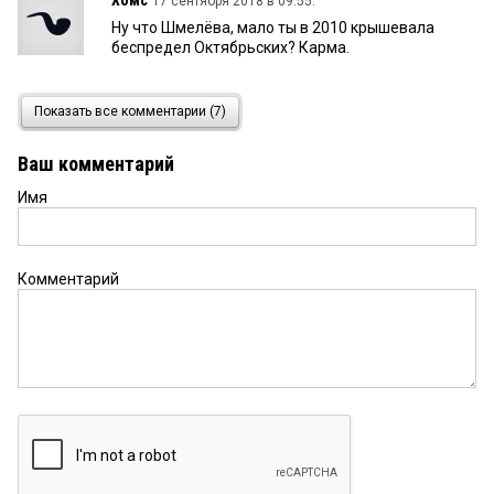
17 сентября 2018 в 09:55:
Ну что Шмелёва, мало ты в 2010 крышевала
беспредел Октябрьских? Карма.
Вован
15 сентября 2018 в 23:19:
Показать все комментарии (7)
Оборотни, на этап их за депутатамиследом.
Ваш комментарий
Имя
Николай
15 сентября 2018 в 10:40:
Хорошо бы их всех посадили бы! Одними
чмарями бы меньше стало. Им на зоне бы очки
прочистили
Комментарий
Виктор
14 сентября 2018 в 20:53:
В этой стране все бред. Засыпаешь в бреду,
просыпаешься тоже в бреду и так уже 28
лет.5358
Андрей
14 сентября 2018 в 13:53:
Бред сивой кобылы! В каждом ведомстве есть