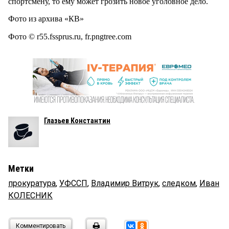
спортсмену, то ему может грозить новое уголовное дело.
Фото из архива «КВ»
Фото © r55.fssprus.ru, fr.pngtree.com
Глазьев Константин
Метки
прокуратура
,
УФССП
,
Владимир Витрук
,
следком
,
Иван
КОЛЕСНИК
Комментировать