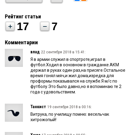
Рейтинг статьи
17
7
Комментарии
влад
22 сентября 2018 в 15:41:
Я в армии служил в спортроте,играл в
футбол.Ходил в основном в гражданке.АКМ
держал в руках один раз,на присяге.Остальное
время гонял мяч,и жил дома,изредка для
проформы показывался на службе.Я м/с по
футболу.Это было давно,но я вспоминаю те 2
года с удовольствием.
Танкист
19 сентября 2018 в 00:16:
Витрука, по училищу помню: весельчак
хитрожопый!
Хомс