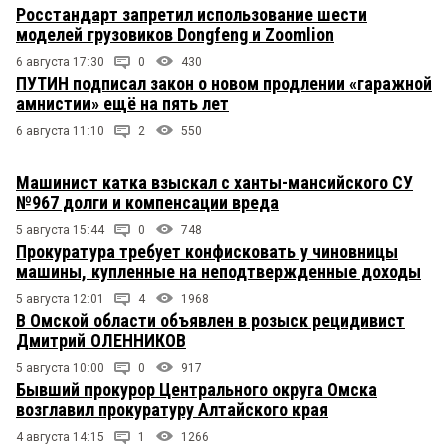
Росстандарт запретил использование шести
моделей грузовиков Dongfeng и Zoomlion
6 августа 17:30
0
430
ПУТИН подписал закон о новом продлении «гаражной
амнистии» ещё на пять лет
6 августа 11:10
2
550
Машинист катка взыскал с ханты-мансийского СУ
№967 долги и компенсации вреда
5 августа 15:44
0
748
Прокуратура требует конфисковать у чиновницы
машины, купленные на неподтвержденные доходы
5 августа 12:01
4
1968
В Омской области объявлен в розыск рецидивист
Дмитрий ОЛЕННИКОВ
5 августа 10:00
0
917
Бывший прокурор Центрального округа Омска
возглавил прокуратуру Алтайского края
4 августа 14:15
1
1266