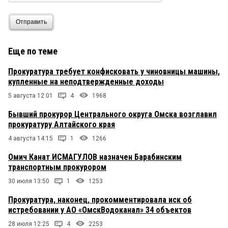
человек, который «работает» там для
спортивных соревнований, потому что
«обязаны». Другие структуры прошерстите
Отправить
Еще по теме
Прокуратура требует конфисковать у чиновницы машины,
купленные на неподтвержденные доходы
5 августа 12:01
4
1968
Бывший прокурор Центрального округа Омска возглавил
прокуратуру Алтайского края
4 августа 14:15
1
1266
Омич Канат ИСМАГУЛОВ назначен Барабинским
транспортным прокурором
30 июля 13:50
1
1253
Прокуратура, наконец, прокомментировала иск об
истребовании у АО «ОмскВодоканал» 34 объектов
28 июля 12:25
4
2253