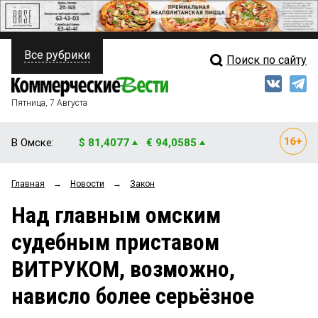
Все рубрики
Поиск по сайту
ПОЛИТИКА
Свежий выпуск
Медиа
ФИНАНСЫ
Пятница, 7 Августа
Кто есть кто
НЕДВИЖИМОСТЬ
В Омске:
$ 81,4077
€ 94,0585
Интервью
БИЗНЕС
Главная
→
Новости
→
Закон
Мнения
ОБЩЕСТВО
Над главным омским
Рейтинги
ЗАКОН
судебным приставом
Блоги
НОВОСТИ КОМПАНИЙ
ВИТРУКОМ, возможно,
Архив
ПРОИСШЕСТВИЯ
нависло более серьёзное