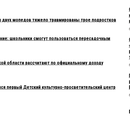
и двух мопедов тяжело травмированы трое подростков
ние: школьники смогут пользоваться пересадочным
ой области рассчитают по официальному доходу
лся первый Детский культурно-просветительский центр