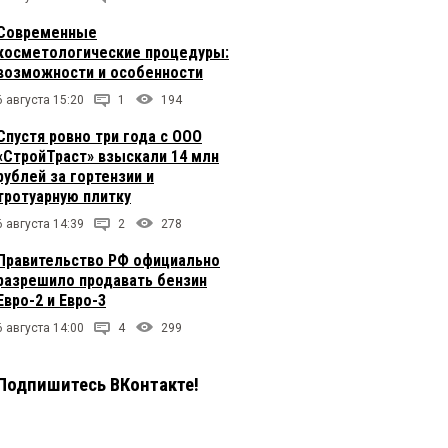
Современные
косметологические процедуры:
возможности и особенности
6 августа 15:20
1
194
Спустя ровно три года с ООО
«СтройТраст» взыскали 14 млн
рублей за гортензии и
тротуарную плитку
6 августа 14:39
2
278
Правительство РФ официально
разрешило продавать бензин
Евро-2 и Евро-3
6 августа 14:00
4
299
Подпишитесь ВКонтакте!