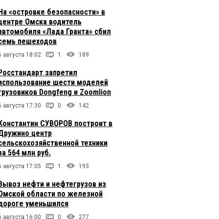
На «островке безопасности» в
центре Омска водитель
автомобиля «Лада Гранта» сбил
семь пешеходов
6 августа 18:02
1
189
Росстандарт запретил
использование шести моделей
грузовиков Dongfeng и Zoomlion
6 августа 17:30
0
142
Константин СУВОРОВ построит в
Дружино центр
сельскохозяйственной техники
за 564 млн руб.
6 августа 17:05
1
193
Вывоз нефти и нефтегрузов из
Омской области по железной
дороге уменьшился
6 августа 16:00
0
277