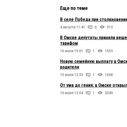
Еще по теме
В селе Победа при столкновени
4 августа 11:41
0
913
В Омске депутаты приняли реше
тарифом
16 июля 10:01
1
1553
Новую семейную выплату в Омск
родителя
15 июля 12:33
1
1608
От ума до гения: в Омске откры
10 июля 13:04
1
2049