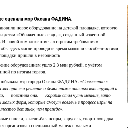
кс оценила мэр Оксана ФАДИНА.
новили новое оборудование на детской площадке, которую
щи детям «Обнаженные сердца», созданный известной
гровой комплекс отвечал строгим требованиям
тобы здесь могли проводить время малыши с особенностями
 площадки пришли в негодность
ние оборудованием ушло 2,3 млн рублей, с учётом
нной по итогам торгов.
ь побывала мэр города Оксана ФАДИНА. «
Совместно с
а мы приняли решение о демонтаже опасных конструкций и
ка
, — пояснила она. —
Корабль стал чуть меньше, зато
х малых форм, которые смогут вовлечь в процесс игры на
личество детишек, чем прежде
».
вые панели, качели-балансиры, карусель, спортплощадка.
вья организован специальный манеж с малыми