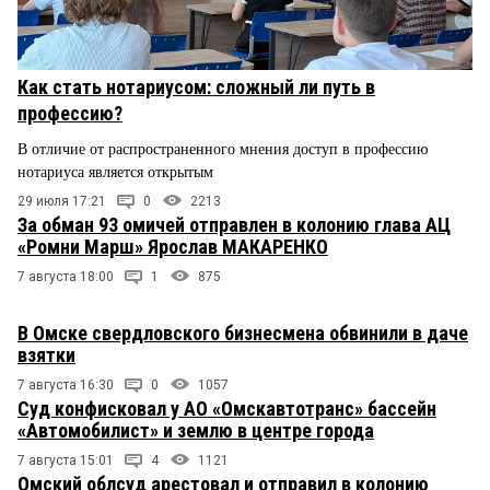
Как стать нотариусом: сложный ли путь в
профессию?
В отличие от распространенного мнения доступ в профессию
нотариуса является открытым
29 июля 17:21
0
2213
За обман 93 омичей отправлен в колонию глава АЦ
«Ромни Марш» Ярослав МАКАРЕНКО
7 августа 18:00
1
875
В Омске свердловского бизнесмена обвинили в даче
взятки
7 августа 16:30
0
1057
Суд конфисковал у АО «Омскавтотранс» бассейн
«Автомобилист» и землю в центре города
7 августа 15:01
4
1121
Омский облсуд арестовал и отправил в колонию