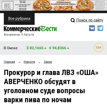
Все рубрики
Поиск по сайту
ПОЛИТИКА
Свежий выпуск
Медиа
ФИНАНСЫ
Воскресенье, 9 Августа
Кто есть кто
НЕДВИЖИМОСТЬ
В Омске:
$ 82,1665
€ 94,8366
Интервью
БИЗНЕС
Главная
→
Новости
→
Закон
Мнения
ОБЩЕСТВО
Прокурор и глава ЛВЗ «ОША»
Рейтинги
ЗАКОН
АВЕРЧЕНКО обсудят в
Блоги
НОВОСТИ КОМПАНИЙ
уголовном суде вопросы
Архив
ПРОИСШЕСТВИЯ
варки пива по ночам