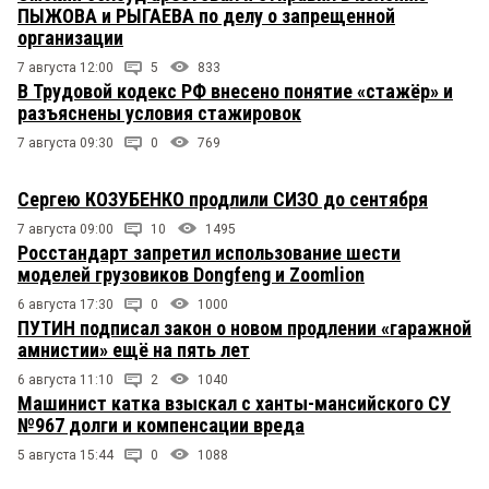
ПЫЖОВА и РЫГАЕВА по делу о запрещенной
организации
7 августа 12:00
5
833
В Трудовой кодекс РФ внесено понятие «стажёр» и
разъяснены условия стажировок
7 августа 09:30
0
769
Сергею КОЗУБЕНКО продлили СИЗО до сентября
7 августа 09:00
10
1495
Росстандарт запретил использование шести
моделей грузовиков Dongfeng и Zoomlion
6 августа 17:30
0
1000
ПУТИН подписал закон о новом продлении «гаражной
амнистии» ещё на пять лет
6 августа 11:10
2
1040
Машинист катка взыскал с ханты-мансийского СУ
№967 долги и компенсации вреда
5 августа 15:44
0
1088