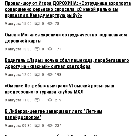
Провал-шоу от Игоря ДОРОХИНА: «Сотрудница аэропорта
совершенно серьезно спросила: «С какой целью вы
привезли в Канаду мертвую рыбу?»
9 августа 15:00
0
78
Омск и Могилев укрепили сотрудничество подписанием
дорожной карты
9 августа 13:30
0
171
Водитель «Лады» ночью сбил пешехода, перебегавшего
дорогу на «красный» сигнал светофора
9 августа 12:00
0
198
«Омские Ястребы» выиграли VI омский розыгрыш
предсезонного турнира клубов МХЛ
9 августа 11:00
1
219
В Либеров-центре завершают лето "Летним
калейдоскопом"
9 августа 09:30
0
234