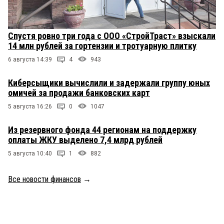
Спустя ровно три года с ООО «СтройТраст» взыскали
14 млн рублей за гортензии и тротуарную плитку
6 августа 14:39
4
943
Киберсыщики вычислили и задержали группу юных
омичей за продажи банковских карт
5 августа 16:26
0
1047
Из резервного фонда 44 регионам на поддержку
оплаты ЖКУ выделено 7,4 млрд рублей
5 августа 10:40
1
882
Все новости финансов
→