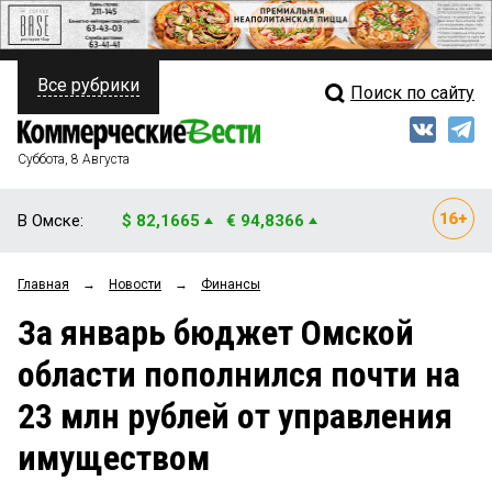
Все рубрики
Поиск по сайту
ПОЛИТИКА
Свежий выпуск
Медиа
ФИНАНСЫ
Суббота, 8 Августа
Кто есть кто
НЕДВИЖИМОСТЬ
В Омске:
$ 82,1665
€ 94,8366
Интервью
БИЗНЕС
Главная
→
Новости
→
Финансы
Мнения
ОБЩЕСТВО
За январь бюджет Омской
Рейтинги
ЗАКОН
области пополнился почти на
Блоги
НОВОСТИ КОМПАНИЙ
23 млн рублей от управления
Архив
ПРОИСШЕСТВИЯ
имуществом