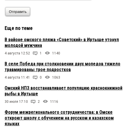
Отправить
Еще по теме
В районе омского пляжа «Советский» в Иртыше утонул
молодой мужчина
4 августа 12:52
1
1140
В селе Победа при столкновении двух мопедов тяжело
травмированы трое подростков
4 августа 11:41
0
1063
Омский НПЗ восстанавливает популяцию краснокнижной
рыбы в Иртыше
30 июля 17:10
2
1116
Форум межрегионального сотрудничества: в Омске
откроют школу с обучением на русском и казахском
языках