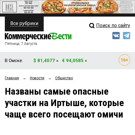
Все рубрики
Поиск по сайту
ПОЛИТИКА
Свежий выпуск
Медиа
ФИНАНСЫ
Пятница, 7 Августа
Кто есть кто
НЕДВИЖИМОСТЬ
В Омске:
$ 81,4077
€ 94,0585
Интервью
БИЗНЕС
Главная
→
Новости
→
Общество
Мнения
ОБЩЕСТВО
Названы самые опасные
Рейтинги
ЗАКОН
участки на Иртыше, которые
Блоги
НОВОСТИ КОМПАНИЙ
чаще всего посещают омичи
Архив
ПРОИСШЕСТВИЯ