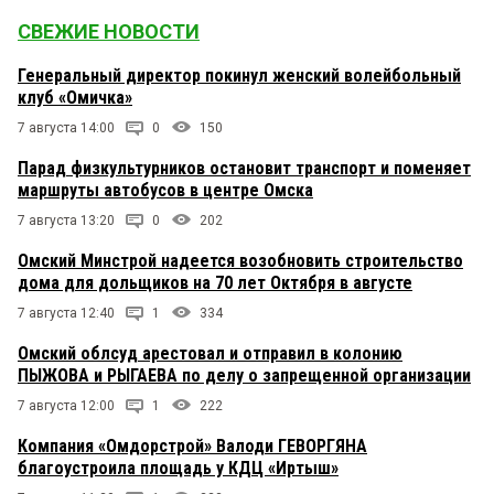
СВЕЖИЕ НОВОСТИ
Генеральный директор покинул женский волейбольный
клуб «Омичка»
7 августа 14:00
0
150
Парад физкультурников остановит транспорт и поменяет
маршруты автобусов в центре Омска
7 августа 13:20
0
202
Омский Минстрой надеется возобновить строительство
дома для дольщиков на 70 лет Октября в августе
7 августа 12:40
1
334
Омский облсуд арестовал и отправил в колонию
ПЫЖОВА и РЫГАЕВА по делу о запрещенной организации
7 августа 12:00
1
222
Компания «Омдорстрой» Валоди ГЕВОРГЯНА
благоустроила площадь у КДЦ «Иртыш»