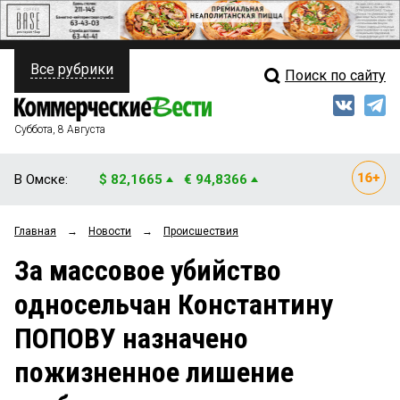
Все рубрики
Поиск по сайту
ПОЛИТИКА
Свежий выпуск
Медиа
ФИНАНСЫ
Суббота, 8 Августа
Кто есть кто
НЕДВИЖИМОСТЬ
В Омске:
$ 82,1665
€ 94,8366
Интервью
БИЗНЕС
Главная
→
Новости
→
Происшествия
Мнения
ОБЩЕСТВО
За массовое убийство
Рейтинги
ЗАКОН
односельчан Константину
Блоги
НОВОСТИ КОМПАНИЙ
ПОПОВУ назначено
Архив
ПРОИСШЕСТВИЯ
пожизненное лишение