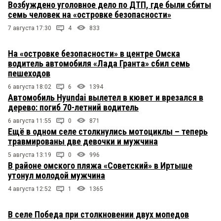
Возбуждено уголовное дело по ДТП, где были сбиты
семь человек на «островке безопасности»
7 августа 17:30
4
833
На «островке безопасности» в центре Омска
водитель автомобиля «Лада Гранта» сбил семь
пешеходов
6 августа 18:02
6
1394
Автомобиль Hyundai вылетел в кювет и врезался в
дерево: погиб 70-летний водитель
6 августа 11:55
0
871
Ещё в одном селе столкнулись мотоциклы – теперь
травмированы две девочки и мужчина
5 августа 13:19
0
996
В районе омского пляжа «Советский» в Иртыше
утонул молодой мужчина
4 августа 12:52
1
1365
В селе Победа при столкновении двух мопедов