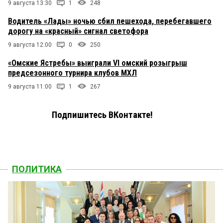
9 августа 13:30
1
248
Водитель «Лады» ночью сбил пешехода, перебегавшего
дорогу на «красный» сигнал светофора
9 августа 12:00
0
250
«Омские Ястребы» выиграли VI омский розыгрыш
предсезонного турнира клубов МХЛ
9 августа 11:00
1
267
Подпишитесь ВКонтакте!
ПОЛИТИКА