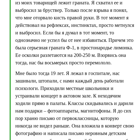
из моих товарищей лежит граната. Я схватил ее и
выбросил за бруствер. Только после взрыва я понял,
что мне оторвало кисть правой руки. В тот момент я
действовал на рефлексах, инстинктах, просто метнулся
и выбросил. Если бы я думал в тот момент, то
однозначно не успел бы от нее избавиться. Причем это
была серьезная граната Ф-1, в простонародье лимонка.
Ее осколки разлетаются на 200-250 м. Взорвись она
тогда, нас бы восьмерых просто перемололо.
Мне было тогда 19 лет. Я лежал в госпитале, нас
зашивали, штопали, с нами каждый день работали
психологи. Приходили местные школьники и
устраивали концерт в актовом зале. К неходячим
ходили прямо в палаты. Классы скидывались и дарили
нам подарки – фотоаппараты, магнитофоны. Я до сих
пор храню письмо от первоклассницы, которую
никогда не видел раньше. Она вложила в конверт свою
фотографию и написала письмо неровным детским