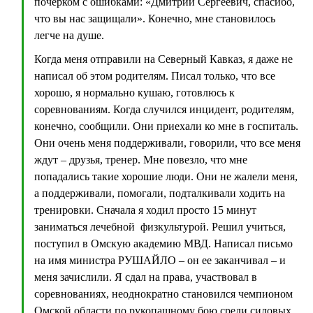
почерком с ошибками: «Дмитрий Сергеевич, спасибо,
что вы нас защищали». Конечно, мне становилось
легче на душе.
Когда меня отправили на Северный Кавказ, я даже не
написал об этом родителям. Писал только, что все
хорошо, я нормально кушаю, готовлюсь к
соревнованиям. Когда случился инцидент, родителям,
конечно, сообщили. Они приехали ко мне в госпиталь.
Они очень меня поддерживали, говорили, что все меня
ждут – друзья, тренер. Мне повезло, что мне
попадались такие хорошие люди. Они не жалели меня,
а поддерживали, помогали, подталкивали ходить на
тренировки. Сначала я ходил просто 15 минут
заниматься лечебной физкультурой. Решил учиться,
поступил в Омскую академию МВД. Написал письмо
на имя министра РУШАЙЛО – он ее заканчивал – и
меня зачислили. Я сдал на права, участвовал в
соревнованиях, неоднократно становился чемпионом
Омской области по рукопашному бою среди силовых