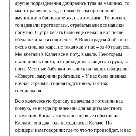
другие подразделения добирались туда на машинах, то
мы отправлялись туда только бегом при полной
амуниции: в бронежилетах, с автоматами. То ползли,
то надевали противогазы, отрабатывали все навыки
попутно. С утра бегать было еще свежо, а вот после
обеда начинался солнцепек. В Волгоградской области
очень сильная жара, не такая как у нас – за 40 градусов.
Мы вбегали в Калач все в поту, в мыле. Некоторым
становилось плохо, их приходилось тащить за руки, за
ноги. Местные бабушки ругались на наших офицеров:
«Изверги, замучили ребятишек!» У нас была дневная,
ночная стрельба, горная подготовка, тактико-
специальная.
Всю калачевскую бригаду изначально готовили как
боевую, ее всегда привлекали для защиты местного
населения. Когда закончились первые события на
Кавказе, она два года находилась в Калаче. Но
офицеры нам говорили: где-то что-то произойдет, и вас