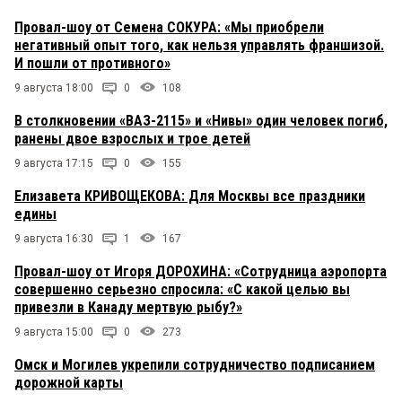
Провал-шоу от Семена СОКУРА: «Мы приобрели
негативный опыт того, как нельзя управлять франшизой.
И пошли от противного»
9 августа 18:00
0
108
В столкновении «ВАЗ-2115» и «Нивы» один человек погиб,
ранены двое взрослых и трое детей
9 августа 17:15
0
155
Елизавета КРИВОЩЕКОВА: Для Москвы все праздники
едины
9 августа 16:30
1
167
Провал-шоу от Игоря ДОРОХИНА: «Сотрудница аэропорта
совершенно серьезно спросила: «С какой целью вы
привезли в Канаду мертвую рыбу?»
9 августа 15:00
0
273
Омск и Могилев укрепили сотрудничество подписанием
дорожной карты