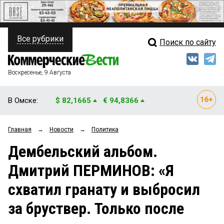
Все рубрики
Поиск по сайту
ПОЛИТИКА
Свежий выпуск
Медиа
ФИНАНСЫ
Воскресенье, 9 Августа
Кто есть кто
НЕДВИЖИМОСТЬ
В Омске:
$ 82,1665
€ 94,8366
Интервью
БИЗНЕС
Главная
→
Новости
→
Политика
Мнения
ОБЩЕСТВО
Дембельский альбом.
Рейтинги
ЗАКОН
Дмитрий ПЕРМИНОВ: «Я
Блоги
НОВОСТИ КОМПАНИЙ
схватил гранату и выбросил
Архив
ПРОИСШЕСТВИЯ
за бруствер. Только после