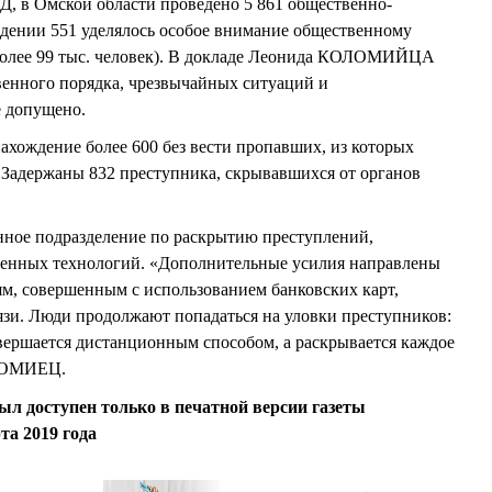
, в Омской области проведено 5 861 общественно-
едении 551 уделялось особое внимание общественному
 более 99 тыс. человек). В докладе Леонида КОЛОМИЙЦА
венного порядка, чрезвычайных ситуаций и
е допущено.
хождение более 600 без вести пропавших, из которых
 Задержаны 832 преступника, скрывавшихся от органов
нное подразделение по раскрытию преступлений,
енных технологий. «Дополнительные усилия направлены
м, совершенным с использованием банковских карт,
язи. Люди продолжают попадаться на уловки преступников:
вершается дистанционным способом, а раскрывается каждое
ОЛОМИЕЦ.
ыл доступен только в печатной версии газеты
та 2019 года