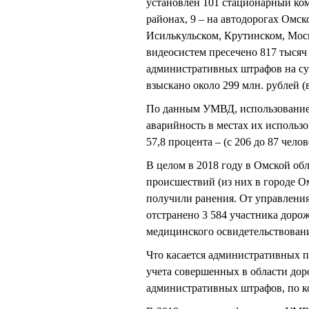
установлен 101 стационарный ком
районах, 9 – на автодорогах Омск
Исилькульском, Крутинском, Мос
видеосистем пресечено 817 тысяч
административных штрафов на сумм
взыскано около 299 млн. рублей (в
По данным УМВД, использование
аварийность в местах их использо
57,8 процента – (с 206 до 87 челов
В целом в 2018 году в Омской об
происшествий (из них в городе Ом
получили ранения. От управлени
отстранено 3 584 участника дорож
медицинского освидетельствован
Что касается административных п
учета совершенных в области дор
административных штрафов, по ко