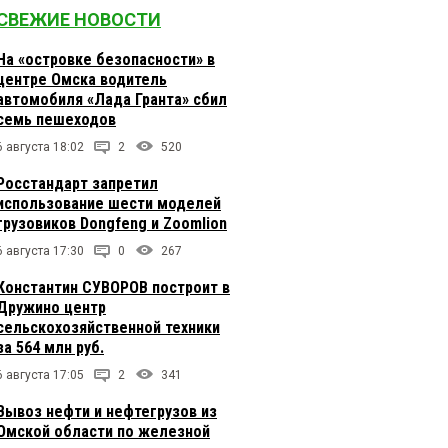
СВЕЖИЕ НОВОСТИ
На «островке безопасности» в
центре Омска водитель
автомобиля «Лада Гранта» сбил
семь пешеходов
6 августа 18:02
2
520
Росстандарт запретил
использование шести моделей
грузовиков Dongfeng и Zoomlion
6 августа 17:30
0
267
Константин СУВОРОВ построит в
Дружино центр
сельскохозяйственной техники
за 564 млн руб.
6 августа 17:05
2
341
Вывоз нефти и нефтегрузов из
Омской области по железной