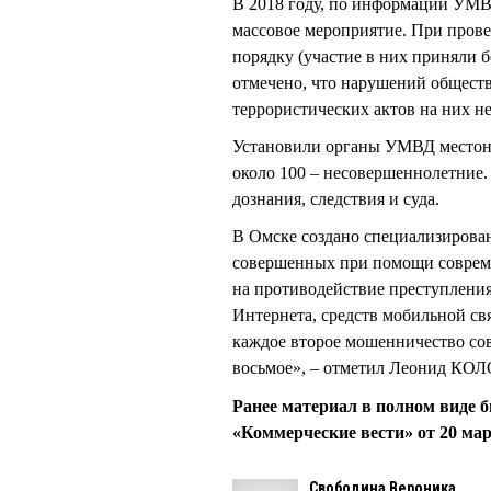
В 2018 году, по информации УМВД
массовое мероприятие. При пров
порядку (участие в них приняли
отмечено, что нарушений общест
террористических актов на них н
Установили органы УМВД местона
около 100 – несовершеннолетние.
дознания, следствия и суда.
В Омске создано специализирова
совершенных при помощи соврем
на противодействие преступления
Интернета, средств мобильной св
каждое второе мошенничество со
восьмое», – отметил Леонид К
Ранее материал в полном виде б
«Коммерческие вести» от 20 мар
Свободина Вероника