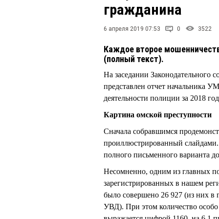
гражданина
6 апреля 2019 07:53
0
3522
Каждое второе мошенничеств
(полный текст).
На заседании Законодательного с
представлен отчет начальника 
деятельности полиции за 2018 год
Картина омской преступности
Сначала собравшимся продемонстр
проиллюстрированный слайдами. 
полного письменного варианта до
Несомненно, одним из главных п
зарегистрированных в нашем реги
было совершено 26 927 (из них в 
УВД). При этом количество особо
выражается цифрой 1160, на 6,1 п