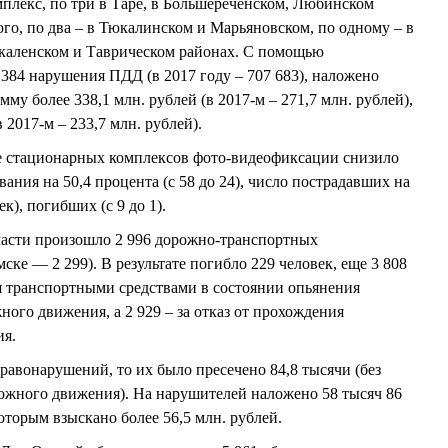
плекс, по три в Таре, в Большереченском, Любинском
ого, по два – в Тюкалинском и Марьяновском, по одному – в
каленском и Таврическом районах. С помощью
 384 нарушения ПДД (в 2017 году – 707 683), наложено
у более 338,1 млн. рублей (в 2017-м – 271,7 млн. рублей),
 2017-м – 233,7 млн. рублей).
 стационарных комплексов фото-видеофиксации снизило
вания на 50,4 процента (с 58 до 24), число пострадавших на
ек), погибших (с 9 до 1).
ласти произошло 2 996 дорожно-транспортных
ске — 2 299). В результате погибло 229 человек, еще 3 808
я транспортными средствами в состоянии опьянения
ного движения, а 2 929 – за отказ от прохождения
ия.
равонарушений, то их было пресечено 84,8 тысячи (без
ожного движения). На нарушителей наложено 58 тысяч 86
торым взыскано более 56,5 млн. рублей.