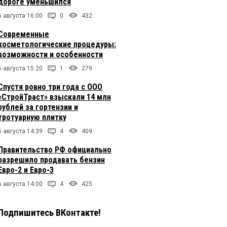
дороге уменьшился
6 августа 16:00
0
432
Современные
косметологические процедуры:
возможности и особенности
6 августа 15:20
1
279
Спустя ровно три года с ООО
«СтройТраст» взыскали 14 млн
рублей за гортензии и
тротуарную плитку
6 августа 14:39
4
409
Правительство РФ официально
разрешило продавать бензин
Евро-2 и Евро-3
6 августа 14:00
4
425
Подпишитесь ВКонтакте!