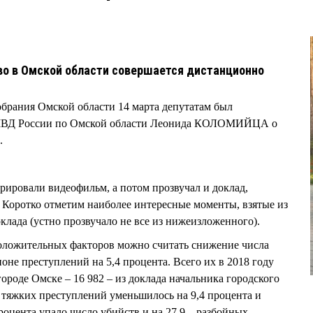
о в Омской области совершается дистанционно
обрания Омской области 14 марта депутатам был
УМВД России по Омской области Леонида КОЛОМИЙЦА о
.
ировали видеофильм, а потом прозвучал и доклад,
Коротко отметим наиболее интересные моменты, взятые из
клада (устно прозвучало не все из нижеизложенного).
оложительных факторов можно считать снижение числа
оне преступлений на 5,4 процента. Всего их в 2018 году
городе Омске – 16 982 – из доклада начальника городского
 тяжких преступлений уменьшилось на 9,4 процента и
роцента упало число убийств и на 27,9 – разбойных