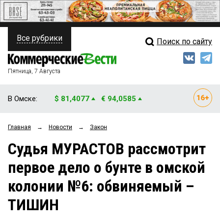
Все рубрики
Поиск по сайту
ПОЛИТИКА
Свежий выпуск
Медиа
ФИНАНСЫ
Пятница, 7 Августа
Кто есть кто
НЕДВИЖИМОСТЬ
В Омске:
$ 81,4077
€ 94,0585
Интервью
БИЗНЕС
Главная
→
Новости
→
Закон
Мнения
ОБЩЕСТВО
Судья МУРАСТОВ рассмотрит
Рейтинги
ЗАКОН
первое дело о бунте в омской
Блоги
НОВОСТИ КОМПАНИЙ
колонии №6: обвиняемый –
Архив
ПРОИСШЕСТВИЯ
ТИШИН