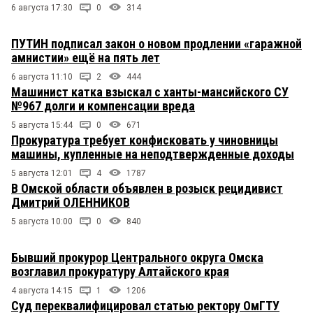
6 августа 17:30
0
314
ПУТИН подписал закон о новом продлении «гаражной
амнистии» ещё на пять лет
6 августа 11:10
2
444
Машинист катка взыскал с ханты-мансийского СУ
№967 долги и компенсации вреда
5 августа 15:44
0
671
Прокуратура требует конфисковать у чиновницы
машины, купленные на неподтвержденные доходы
5 августа 12:01
4
1787
В Омской области объявлен в розыск рецидивист
Дмитрий ОЛЕННИКОВ
5 августа 10:00
0
840
Бывший прокурор Центрального округа Омска
возглавил прокуратуру Алтайского края
4 августа 14:15
1
1206
Суд переквалифицировал статью ректору ОмГТУ