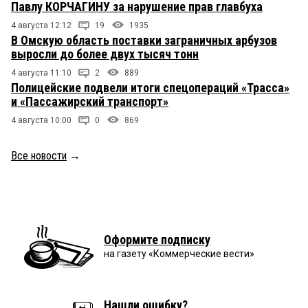
Павлу КОРЧАГИНУ за нарушение прав главбуха
4 августа 12:12
19
1935
В Омскую область поставки заграничных арбузов
выросли до более двух тысяч тонн
4 августа 11:10
2
889
Полицейские подвели итоги спецопераций «Трасса»
и «Пассажирский транспорт»
4 августа 10:00
0
869
Все новости
→
Оформите подписку
на газету «Коммерческие вести»
Нашли ошибку?