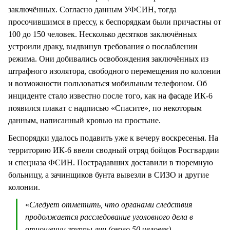
заключённых. Согласно данным УФСИН, тогда
просочившимся в прессу, к беспорядкам были причастны от
100 до 150 человек. Несколько десятков заключённых
устроили драку, выдвинув требования о послаблении
режима. Они добивались освобождения заключённых из
штрафного изолятора, свободного перемещения по колонии
и возможности пользоваться мобильным телефоном. Об
инциденте стало известно после того, как на фасаде ИК-6
появился плакат с надписью «Спасите», по некоторым
данным, написанный кровью на простыне.
Беспорядки удалось подавить уже к вечеру воскресенья. На
территорию ИК-6 ввели сводный отряд бойцов Росгвардии
и спецназа ФСИН. Пострадавших доставили в тюремную
больницу, а зачинщиков бунта вывезли в СИЗО и другие
колонии.
«
Следует отметить, что органами следствия
продолжается расследование уголовного дела в
отношении группы лиц (около 50 человек),