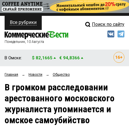
Все рубрики
Поиск по сайту
ПОЛИТИКА
Свежий выпуск
Медиа
ФИНАНСЫ
Понедельник, 10 Августа
Кто есть кто
НЕДВИЖИМОСТЬ
В Омске:
$ 82,1665
€ 94,8366
Интервью
БИЗНЕС
Главная
→
Новости
→
Общество
Мнения
ОБЩЕСТВО
В громком расследовании
Рейтинги
ЗАКОН
арестованного московского
Блоги
НОВОСТИ КОМПАНИЙ
журналиста упоминается и
Архив
ПРОИСШЕСТВИЯ
омское самоубийство