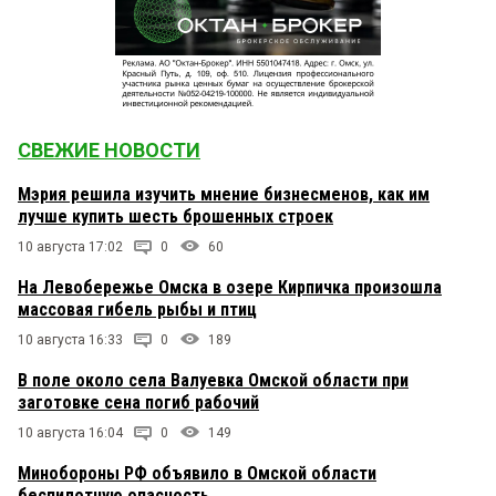
СВЕЖИЕ НОВОСТИ
Мэрия решила изучить мнение бизнесменов, как им
лучше купить шесть брошенных строек
10 августа 17:02
0
60
На Левобережье Омска в озере Кирпичка произошла
массовая гибель рыбы и птиц
10 августа 16:33
0
189
В поле около села Валуевка Омской области при
заготовке сена погиб рабочий
10 августа 16:04
0
149
Минобороны РФ объявило в Омской области
беспилотную опасность