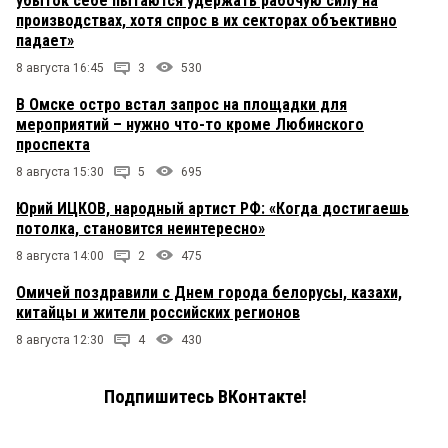
убыток себе пытаются удержать рабочую силу на
производствах, хотя спрос в их секторах объективно
падает»
8 августа 16:45
3
530
В Омске остро встал запрос на площадки для
мероприятий – нужно что-то кроме Любинского
проспекта
8 августа 15:30
5
695
Юрий ИЦКОВ, народный артист РФ: «Когда достигаешь
потолка, становится неинтересно»
8 августа 14:00
2
475
Омичей поздравили с Днем города белорусы, казахи,
китайцы и жители российских регионов
8 августа 12:30
4
430
Подпишитесь ВКонтакте!