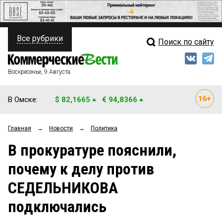
Все рубрики
Поиск по сайту
ПОЛИТИКА
Свежий выпуск
Медиа
ФИНАНСЫ
Воскресенье, 9 Августа
Кто есть кто
НЕДВИЖИМОСТЬ
В Омске:
$ 82,1665
€ 94,8366
Интервью
БИЗНЕС
Главная
→
Новости
→
Политика
Мнения
ОБЩЕСТВО
В прокуратуре пояснили,
Рейтинги
ЗАКОН
почему к делу против
Блоги
НОВОСТИ КОМПАНИЙ
СЕДЕЛЬНИКОВА
Архив
ПРОИСШЕСТВИЯ
подключались