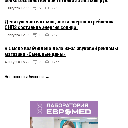
сельскохозяйственной техники за 564 млн руб.
6 августа 17:05
2
840
Десятую часть от мощности энергопотребления
ОНПЗ составила энергия солнца.
6 августа 12:35
0
752
В Омске возбуждено дело из-за звуковой рекламы
магазина «Смешные цены»
4 августа 16:20
3
1255
Все новости бизнеса
→