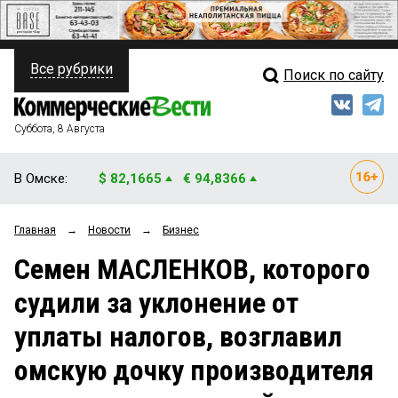
Все рубрики
Поиск по сайту
ПОЛИТИКА
Свежий выпуск
Медиа
ФИНАНСЫ
Суббота, 8 Августа
Кто есть кто
НЕДВИЖИМОСТЬ
В Омске:
$ 82,1665
€ 94,8366
Интервью
БИЗНЕС
Главная
→
Новости
→
Бизнес
Мнения
ОБЩЕСТВО
Семен МАСЛЕНКОВ, которого
Рейтинги
ЗАКОН
судили за уклонение от
Блоги
НОВОСТИ КОМПАНИЙ
уплаты налогов, возглавил
Архив
ПРОИСШЕСТВИЯ
омскую дочку производителя