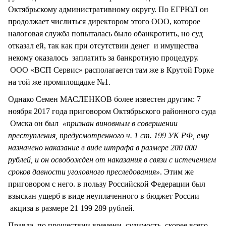
Октябрьскому административному округу. По ЕГРЮЛ он
продолжает числиться директором этого ООО, которое
налоговая служба попыталась было обанкротить, но суд
отказал ей, так как при отсутствии денег и имущества
некому оказалось заплатить за банкротную процедуру.
ООО «ВСП Сервис» располагается там же в Крутой Горке
на той же промплощадке №1.
Однако Семен МАСЛЕНКОВ более известен другим: 7
ноября 2017 года приговором Октябрьского районного суда
Омска он был
«признан виновным в совершении
преступления, предусмотренного ч. 1 ст. 199 УК РФ, ему
назначено наказание в виде штрафа в размере 200 000
рублей, и он освобожден от наказания в связи с истечением
сроков давности уголовного преследования»
. Этим же
приговором с него. в пользу Российской Федерации был
взыскан ущерб в виде неуплаченного в бюджет России
акциза в размере 21 199 289 рублей.
Правда, по прошествии времени, судимость, скорее всего,