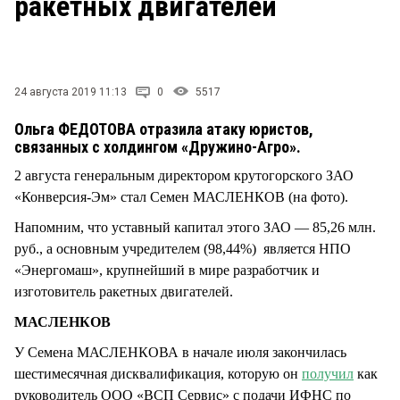
ракетных двигателей
СТИЛЬ ЖИЗНИ
24 августа 2019 11:13
0
5517
Ольга ФЕДОТОВА отразила атаку юристов,
связанных с холдингом «Дружино-Агро».
2 августа генеральным директором крутогорского ЗАО
«Конверсия-Эм» стал Семен МАСЛЕНКОВ (на фото).
Напомним, что уставный капитал этого ЗАО — 85,26 млн.
руб., а основным учредителем (98,44%) является НПО
«Энергомаш», крупнейший в мире разработчик и
изготовитель ракетных двигателей.
МАСЛЕНКОВ
У Семена МАСЛЕНКОВА в начале июля закончилась
шестимесячная дисквалификация, которую он
получил
как
руководитель ООО «ВСП Сервис» с подачи ИФНС по