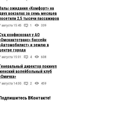
Залы ожидания «Комфорт» на
двух вокзалах за семь месяцев
посетили 2,5 тысячи пассажиров
7 августа 15:45
1
339
Суд конфисковал у АО
«Омскавтотранс» бассейн
«Автомобилист» и землю в
центре города
7 августа 15:01
4
608
Генеральный директор покинул
женский волейбольный клуб
«Омичка»
7 августа 14:00
2
459
Подпишитесь ВКонтакте!