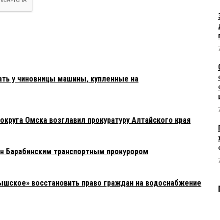
ать у чиновницы машины, купленные на
округа Омска возглавил прокуратуру Алтайского края
н Барабинским транспортным прокурором
ышское» восстановить право граждан на водоснабжение