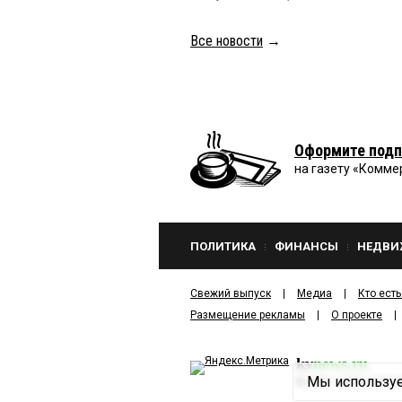
Все новости
→
Оформите подп
на газету «Комме
ПОЛИТИКА
ФИНАНСЫ
НЕДВИ
Свежий выпуск
Медиа
Кто есть
Размещение рекламы
О проекте
kv
news.ru
Мы используе
©
2001—2026
ООО И