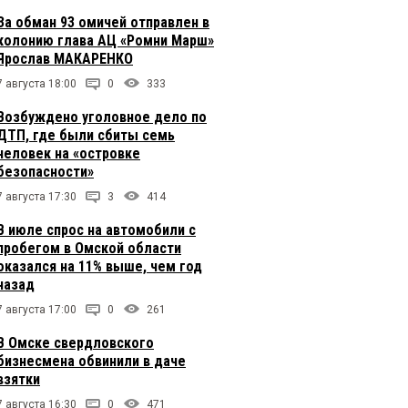
За обман 93 омичей отправлен в
колонию глава АЦ «Ромни Марш»
Ярослав МАКАРЕНКО
7 августа 18:00
0
333
Возбуждено уголовное дело по
ДТП, где были сбиты семь
человек на «островке
безопасности»
7 августа 17:30
3
414
В июле спрос на автомобили с
пробегом в Омской области
оказался на 11% выше, чем год
назад
7 августа 17:00
0
261
В Омске свердловского
бизнесмена обвинили в даче
взятки
7 августа 16:30
0
471