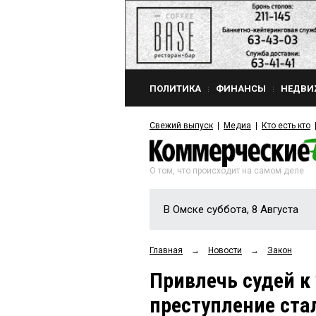
ПОЛИТИКА
ФИНАНСЫ
НЕДВИ
Свежий выпуск
Медиа
Кто есть кто
О том, что происходит на самом деле
В Омске суббота, 8 Августа
Главная
→
Новости
→
Закон
Привлечь судей к
преступление ста