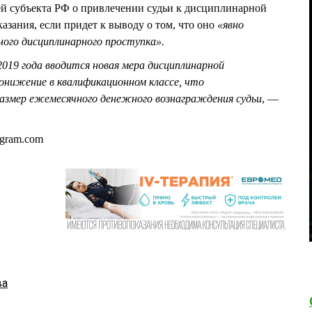
й субъекта РФ о привлечении судьи к дисциплинарной
азания, если придет к выводу о том, что оно
«явно
ого дисциплинарного проступка».
2019 года вводится новая мера дисциплинарной
нижение в квалификационном классе, что
размер ежемесячного денежного вознаграждения судьи
, —
ent-amt2-1.cdninstagram.com
ва