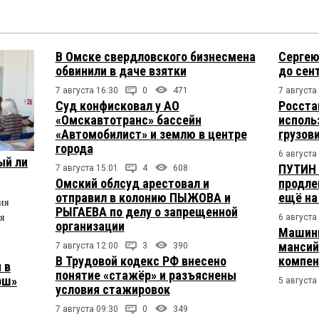
В Омске свердловского бизнесмена
Сергею
обвинили в даче взятки
до сен
7 августа 16:30
0
471
7 августа
Суд конфисковал у АО
Росста
«Омскавтотранс» бассейн
исполь
«Автомобилист» и землю в центре
грузов
города
6 августа
ый ли
ПУТИН 
7 августа 15:01
4
608
Омский облсуд арестовал и
продле
отправил в колонию ПЫЖОВА и
ещё на
ия
РЫГАЕВА по делу о запрещенной
я
6 августа
организации
Машини
мансий
7 августа 12:00
3
390
В Трудовой кодекс РФ внесено
компен
 в
понятие «стажёр» и разъяснены
рш»
5 августа
условия стажировок
7 августа 09:30
0
349