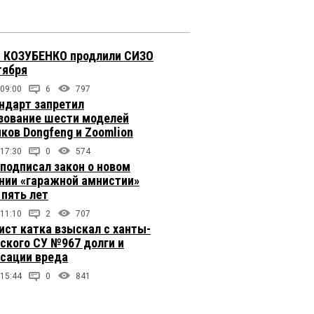
 КОЗУБЕНКО продлили СИЗО
тября
 09:00
6
797
ндарт запретил
зование шести моделей
иков Dongfeng и Zoomlion
 17:30
0
574
подписал закон о новом
нии «гаражной амнистии»
 пять лет
 11:10
2
707
ст катка взыскал с ханты-
ского СУ №967 долги и
сации вреда
 15:44
0
841