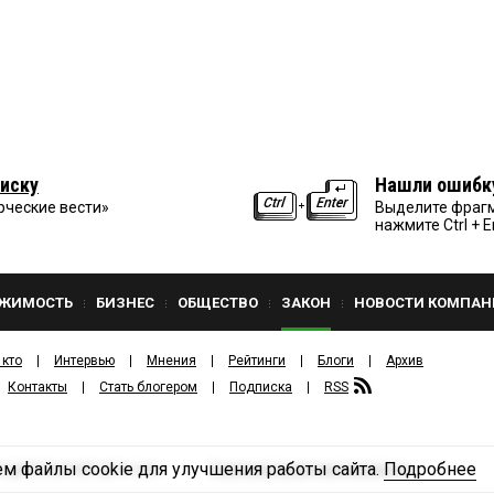
иску
Нашли ошибк
рческие вести»
Выделите фрагм
нажмите Ctrl + E
ЖИМОСТЬ
БИЗНЕС
ОБЩЕСТВО
ЗАКОН
НОВОСТИ КОМПАН
 кто
Интервью
Мнения
Рейтинги
Блоги
Архив
Контакты
Стать блогером
Подписка
RSS
м файлы cookie для улучшения работы сайта.
Подробнее
Политика конфиденциальности
ЗДАТЕЛЬСКИЙ ДОМ «КВ».