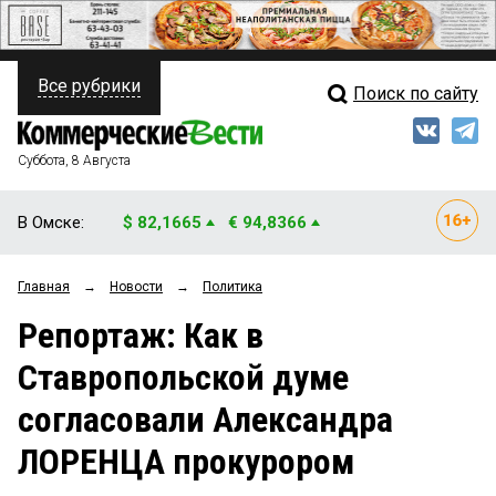
Все рубрики
Поиск по сайту
ПОЛИТИКА
Свежий выпуск
Медиа
ФИНАНСЫ
Суббота, 8 Августа
Кто есть кто
НЕДВИЖИМОСТЬ
В Омске:
$ 82,1665
€ 94,8366
Интервью
БИЗНЕС
Главная
→
Новости
→
Политика
Мнения
ОБЩЕСТВО
Репортаж: Как в
Рейтинги
ЗАКОН
Ставропольской думе
Блоги
НОВОСТИ КОМПАНИЙ
согласовали Александра
Архив
ПРОИСШЕСТВИЯ
ЛОРЕНЦА прокурором