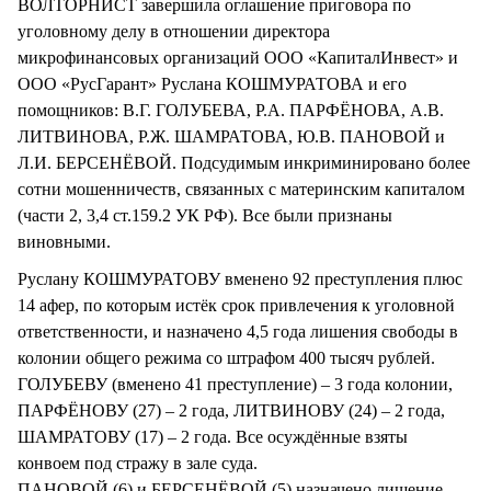
ВОЛТОРНИСТ завершила оглашение приговора по
уголовному делу в отношении директора
микрофинансовых организаций ООО «КапиталИнвест» и
ООО «РусГарант» Руслана КОШМУРАТОВА и его
помощников: В.Г. ГОЛУБЕВА, Р.А. ПАРФЁНОВА, А.В.
ЛИТВИНОВА, Р.Ж. ШАМРАТОВА, Ю.В. ПАНОВОЙ и
Л.И. БЕРСЕНЁВОЙ. Подсудимым инкриминировано более
сотни мошенничеств, связанных с материнским капиталом
(части 2, 3,4 ст.159.2 УК РФ). Все были признаны
виновными.
Руслану КОШМУРАТОВУ вменено 92 преступления плюс
14 афер, по которым истёк срок привлечения к уголовной
ответственности, и назначено 4,5 года лишения свободы в
колонии общего режима со штрафом 400 тысяч рублей.
ГОЛУБЕВУ (вменено 41 преступление) – 3 года колонии,
ПАРФЁНОВУ (27) – 2 года, ЛИТВИНОВУ (24) – 2 года,
ШАМРАТОВУ (17) – 2 года. Все осуждённые взяты
конвоем под стражу в зале суда.
ПАНОВОЙ (6) и БЕРСЕНЁВОЙ (5) назначено лишение