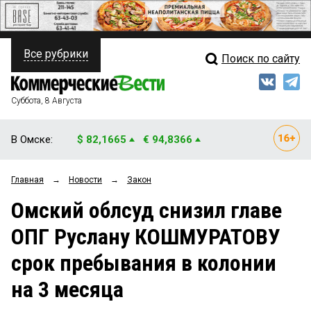
Все рубрики
Поиск по сайту
ПОЛИТИКА
Свежий выпуск
Медиа
ФИНАНСЫ
Суббота, 8 Августа
Кто есть кто
НЕДВИЖИМОСТЬ
В Омске:
$ 82,1665
€ 94,8366
Интервью
БИЗНЕС
Главная
→
Новости
→
Закон
Мнения
ОБЩЕСТВО
Омский облсуд снизил главе
Рейтинги
ЗАКОН
ОПГ Руслану КОШМУРАТОВУ
Блоги
НОВОСТИ КОМПАНИЙ
срок пребывания в колонии
Архив
ПРОИСШЕСТВИЯ
на 3 месяца