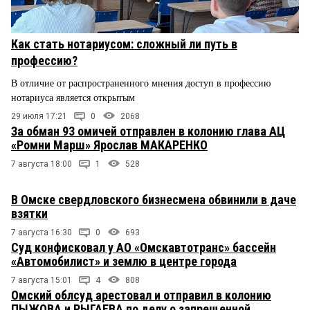
Как стать нотариусом: сложный ли путь в
профессию?
В отличие от распространенного мнения доступ в профессию
нотариуса является открытым
29 июля 17:21
0
2068
За обман 93 омичей отправлен в колонию глава АЦ
«Ромни Марш» Ярослав МАКАРЕНКО
7 августа 18:00
1
528
В Омске свердловского бизнесмена обвинили в даче
взятки
7 августа 16:30
0
693
Суд конфисковал у АО «Омскавтотранс» бассейн
«Автомобилист» и землю в центре города
7 августа 15:01
4
808
Омский облсуд арестовал и отправил в колонию
ПЫЖОВА и РЫГАЕВА по делу о запрещенной