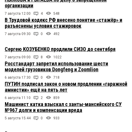
организации
7 августа 12:00
4
548
В Трудовой кодекс РФ внесено понятие «стажёр» и
разъяснены условия стажировок
7 августа 09:30
0
492
Сергею КОЗУБЕНКО продлили СИЗО до сентября
7 августа 09:00
8
1022
Росстандарт запретил использование шести
моделей грузовиков Dongfeng и Zoomlion
6 августа 17:30
0
718
ПУТИН подписал закон о новом продлении «гаражной
амнистии» ещё на пять лет
6 августа 11:10
2
859
Машинист катка взыскал с ханты-мансийского СУ
№967 долги и компенсации вреда
5 августа 15:44
0
933