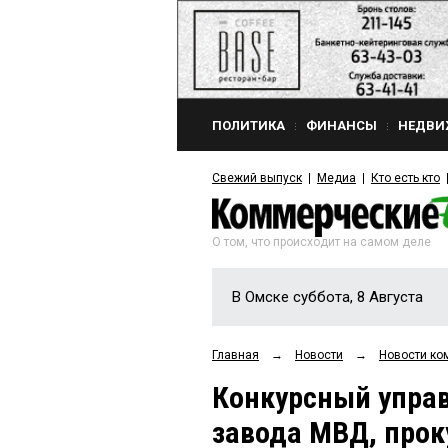
ПОЛИТИКА
ФИНАНСЫ
НЕДВИ
Свежий выпуск
Медиа
Кто есть кто
О том, что происходит на самом деле
В Омске суббота, 8 Августа
Главная
→
Новости
→
Новости ко
Конкурсный управ
завода МВД, прок