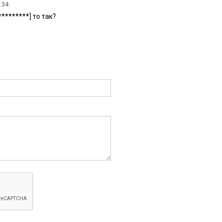
:34:
********] то так?