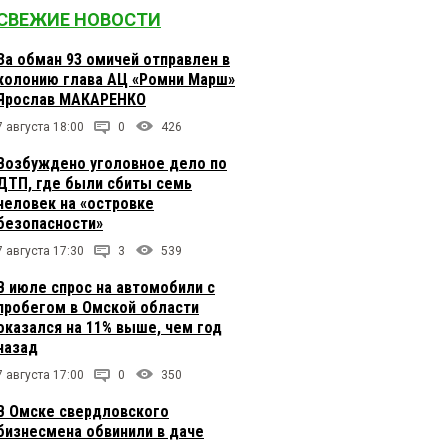
СВЕЖИЕ НОВОСТИ
За обман 93 омичей отправлен в
колонию глава АЦ «Ромни Марш»
Ярослав МАКАРЕНКО
7 августа 18:00
0
426
Возбуждено уголовное дело по
ДТП, где были сбиты семь
человек на «островке
безопасности»
7 августа 17:30
3
539
В июле спрос на автомобили с
пробегом в Омской области
оказался на 11% выше, чем год
назад
7 августа 17:00
0
350
В Омске свердловского
бизнесмена обвинили в даче