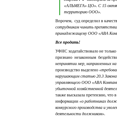
«АЛЬМЕГА» ЦО». С 15 октяб
территорию ООО».
Впрочем, суд определил в качест
сотрудникам чинить препятствия 
принадлежащему ООО «ABA Компа
Все продать!
УФНС ходатайствовало не тольк
признано незаконным бездейств
непринятии мер, направленных н
производство выделено
«требова
нарушающим статью 20.3 Закона 
управляющего ООО «ABA Компани
убыточной хозяйственной деятел
также высказала претензию, что 
информации
«о работниках долж
конкурсного производства и увол
деятельности должником».