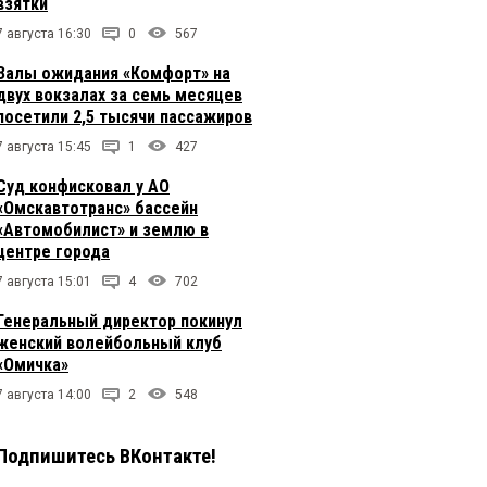
взятки
7 августа 16:30
0
567
Залы ожидания «Комфорт» на
двух вокзалах за семь месяцев
посетили 2,5 тысячи пассажиров
7 августа 15:45
1
427
Суд конфисковал у АО
«Омскавтотранс» бассейн
«Автомобилист» и землю в
центре города
7 августа 15:01
4
702
Генеральный директор покинул
женский волейбольный клуб
«Омичка»
7 августа 14:00
2
548
Подпишитесь ВКонтакте!