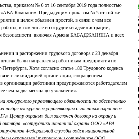
ьства, приказом № 6 от 16 сентября 2019 года полностью
 «АВА Компани». Предыдущим приказом № 5 от той же
риятии в целом объявлен простой, в связи с чем все
работы, в том числе и сотрудники администрации,
ния безопасности, включая Армена БАБАДЖАНЯНА и всех
нении и расторжении трудового договора с 23 декабря
м штата» были направлены работникам предприятия по
т-Петербурга. Хотя согласно статье 180 Трудового кодекса
связи с ликвидацией организации, сокращением
ов организации работники предупреждаются работодателем
ее чем за два месяца до увольнения.
на конкурсного управляющего обязанности по обеспечению
 сентября конкурсным управляющим с частным охранным
» Центр охраны» был заключен договор на охрану и
 3 октября «сотрудники штатной охраны ООО «АВА
отрудников Федеральной службы войск национальной
ределы охраняемой территории сотрудников ООО