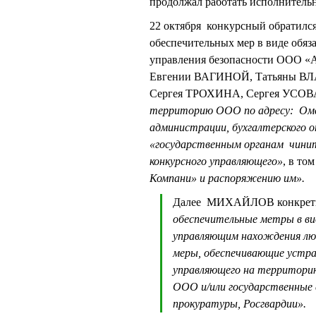
продолжал работать исполнитель
22 октября конкурсный обратился
обеспечительных мер в виде обяз
управления безопасности ООО 
Евгении ВАГИНОЙ, Татьяны В
Сергея ТРОХИНА, Сергея УСО
территорию ООО по адресу: Омск,
администрации, бухгалтерского 
«государственным органам чинит
конкурсного управляющего»
, в то
Компани» и распоряжению им».
Далее МИХАЙЛОВ конкретиз
обеспечительные метры в ви
управляющим нахождения лю
меры, обеспечивающие устра
управляющего на территори
ООО и/или государственные
прокуратуры, Росгвардии».