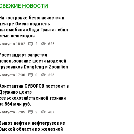
СВЕЖИЕ НОВОСТИ
На «островке безопасности» в
центре Омска водитель
автомобиля «Лада Гранта» сбил
семь пешеходов
6 августа 18:02
2
626
Росстандарт запретил
использование шести моделей
грузовиков Dongfeng и Zoomlion
6 августа 17:30
0
325
Константин СУВОРОВ построит в
Дружино центр
сельскохозяйственной техники
за 564 млн руб.
6 августа 17:05
2
407
Вывоз нефти и нефтегрузов из
Омской области по железной