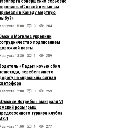
аэропорта совершенно серьезно
спросила: «С какой целью вы
привезли в Канаду мертвую
рыбу?»
9 августа 15:00
0
284
Омск и Могилев укрепили
сотрудничество подписанием
дорожной карты
9 августа 13:30
1
259
Водитель «Лады» ночью сбил
пешехода, перебегавшего
дорогу на «красный» сигнал
светофора
9 августа 12:00
0
259
«Омские Ястребы» выиграли VI
омский розыгрыш
предсезонного турнира клубов
МХЛ
9 августа 11:00
1
277