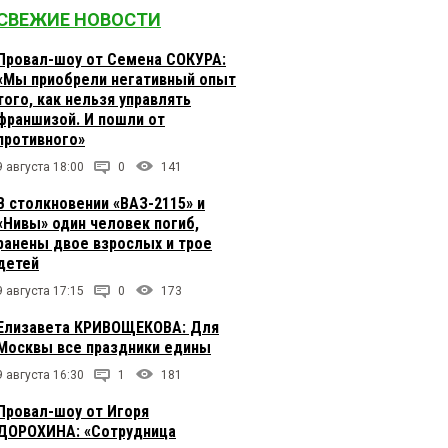
СВЕЖИЕ НОВОСТИ
Провал-шоу от Семена СОКУРА:
«Мы приобрели негативный опыт
того, как нельзя управлять
франшизой. И пошли от
противного»
9 августа 18:00
0
141
В столкновении «ВАЗ-2115» и
«Нивы» один человек погиб,
ранены двое взрослых и трое
детей
9 августа 17:15
0
173
Елизавета КРИВОЩЕКОВА: Для
Москвы все праздники едины
9 августа 16:30
1
181
Провал-шоу от Игоря
ДОРОХИНА: «Сотрудница