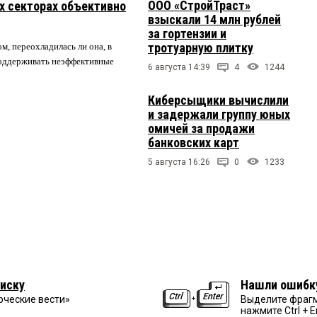
ООО «СтройТраст»
их секторах объективно
взыскали 14 млн рублей
за гортензии и
тротуарную плитку
м, переохладилась ли она, в
 поддерживать неэффективные
6 августа 14:39
4
1244
Киберсыщики вычислили
и задержали группу юных
омичей за продажи
банковских карт
5 августа 16:26
0
1233
иску
Нашли ошибк
рческие вести»
Выделите фрагм
нажмите Ctrl + E