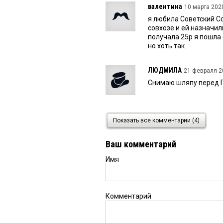
валентина
10 марта 2020
я любила Советский Со
совхозе и ей назначил
получала 25р я пошла 
но хоть так.
ЛЮДМИЛА
21 февраля 20
Снимаю шляпу перед 
Лев
21 февраля 2020 в 00
Показать все комментарии (4)
Полагаю, Президенту с
вот ЖУРНАЛИСТАМ — им
Ваш комментарий
вопрошателя трудовой
пенсионный фонд, и п
Имя
Комментарий