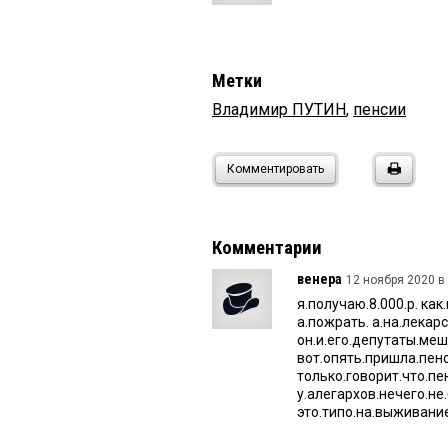
Метки
Владимир ПУТИН
,
пенсии
Комментировать
Комментарии
венера
12 ноября 2020 в 
я.получаю.8.000.р. как
а.пожрать. а.на.лекарс
он.и.его.депутаты.ме
вот.опять.пришла.пенси
только.говорит.что.пе
у.алегархов.нечего.не
это.типо.на.выживание