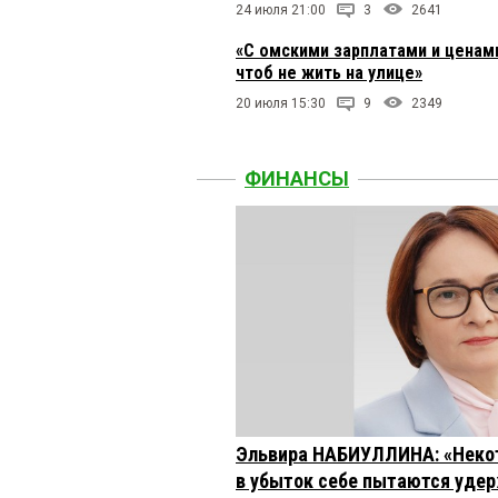
24 июля 21:00
3
2641
«С омскими зарплатами и ценами
чтоб не жить на улице»
20 июля 15:30
9
2349
ФИНАНСЫ
Эльвира НАБИУЛЛИНА: «Неко
в убыток себе пытаются удер