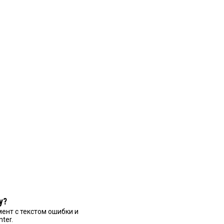
у?
ент с текстом ошибки и
nter.