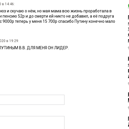
 в 14:46:
юз и скучаю о нём, но мая мама всю жизнь проработала в
и пенсию 52р и до смерти ей никто не добавил, а её подруга
с 9000р теперь у меня 15 700р спасибо Путину конечно мало
20 в 19:29:
ПУТИНЫМ В.В. ДЛЯ МЕНЯ ОН ЛИДЕР.
:30:
ледует отвечать именно и строго на поставленный вопрос. А
 стоит разбираться, кто этот вопрос задал, каков у
 стаж, сколько за трудовую жизнь им было выплачено в
очему была назначена именно такая пенсия.