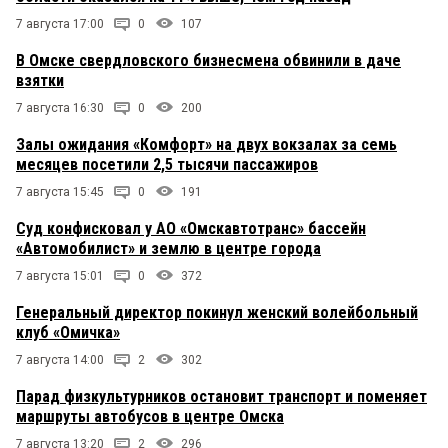
7 августа 17:00
0
107
В Омске свердловского бизнесмена обвинили в даче
взятки
7 августа 16:30
0
200
Залы ожидания «Комфорт» на двух вокзалах за семь
месяцев посетили 2,5 тысячи пассажиров
7 августа 15:45
0
191
Суд конфисковал у АО «Омскавтотранс» бассейн
«Автомобилист» и землю в центре города
7 августа 15:01
0
372
Генеральный директор покинул женский волейбольный
клуб «Омичка»
7 августа 14:00
2
302
Парад физкультурников остановит транспорт и поменяет
маршруты автобусов в центре Омска
7 августа 13:20
2
296