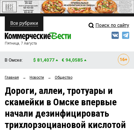
Все рубрики
Поиск по сайту
ПОЛИТИКА
Свежий выпуск
Медиа
ФИНАНСЫ
Пятница, 7 Августа
Кто есть кто
НЕДВИЖИМОСТЬ
В Омске:
$ 81,4077
€ 94,0585
Интервью
БИЗНЕС
Главная
→
Новости
→
Общество
Мнения
ОБЩЕСТВО
Дороги, аллеи, тротуары и
Рейтинги
ЗАКОН
скамейки в Омске впервые
Блоги
НОВОСТИ КОМПАНИЙ
начали дезинфицировать
Архив
ПРОИСШЕСТВИЯ
трихлорзоциановой кислотой