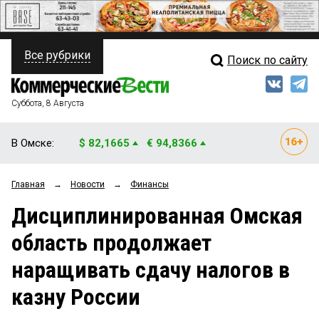
Все рубрики
Поиск по сайту
ПОЛИТИКА
Свежий выпуск
Медиа
ФИНАНСЫ
Суббота, 8 Августа
Кто есть кто
НЕДВИЖИМОСТЬ
В Омске:
$ 82,1665
€ 94,8366
Интервью
БИЗНЕС
Главная
→
Новости
→
Финансы
Мнения
ОБЩЕСТВО
Дисциплинированная Омская
Рейтинги
ЗАКОН
область продолжает
Блоги
НОВОСТИ КОМПАНИЙ
наращивать сдачу налогов в
Архив
ПРОИСШЕСТВИЯ
казну России