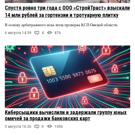
Спустя ровно три года с ООО «СтройТраст» взыскали
14 млн рублей за гортензии и тротуарную плитку
В основу арбитражного иска легла проверка КСП Омской области.
6 августа 14:39
4
876
Киберсыщики вычислили и задержали группу юных
омичей за продажи банковских карт
5 августа 16:26
0
1006