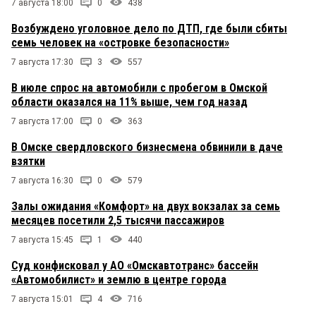
7 августа 18:00
0
438
Возбуждено уголовное дело по ДТП, где были сбиты
семь человек на «островке безопасности»
7 августа 17:30
3
557
В июле спрос на автомобили с пробегом в Омской
области оказался на 11% выше, чем год назад
7 августа 17:00
0
363
В Омске свердловского бизнесмена обвинили в даче
взятки
7 августа 16:30
0
579
Залы ожидания «Комфорт» на двух вокзалах за семь
месяцев посетили 2,5 тысячи пассажиров
7 августа 15:45
1
440
Суд конфисковал у АО «Омскавтотранс» бассейн
«Автомобилист» и землю в центре города
7 августа 15:01
4
716