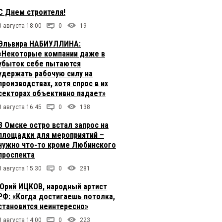
С Днем строителя!
8 августа 18:00
0
19
Эльвира НАБИУЛЛИНА:
«Некоторые компании даже в
убыток себе пытаются
удержать рабочую силу на
производствах, хотя спрос в их
секторах объективно падает»
8 августа 16:45
0
138
В Омске остро встал запрос на
площадки для мероприятий –
нужно что-то кроме Любинского
проспекта
8 августа 15:30
0
281
Юрий ИЦКОВ, народный артист
РФ: «Когда достигаешь потолка,
становится неинтересно»
8 августа 14:00
0
223