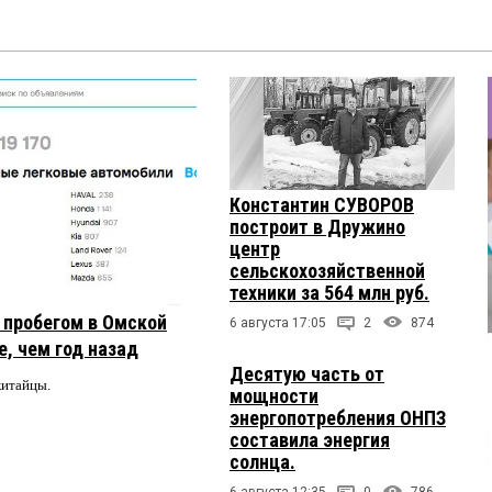
Константин СУВОРОВ
построит в Дружино
центр
сельскохозяйственной
техники за 564 млн руб.
с пробегом в Омской
6 августа 17:05
2
874
, чем год назад
Десятую часть от
китайцы.
мощности
энергопотребления ОНПЗ
составила энергия
солнца.
6 августа 12:35
0
786