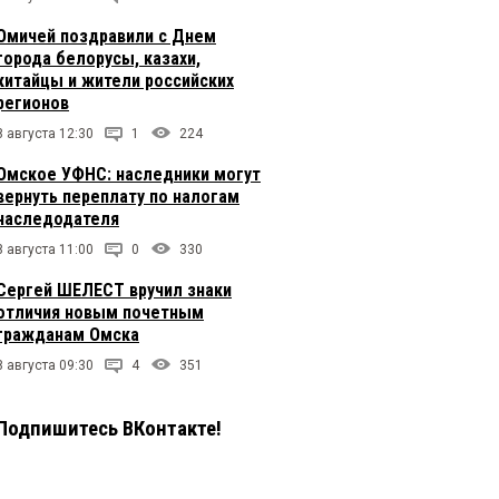
Омичей поздравили с Днем
города белорусы, казахи,
китайцы и жители российских
регионов
8 августа 12:30
1
224
Омское УФНС: наследники могут
вернуть переплату по налогам
наследодателя
8 августа 11:00
0
330
Сергей ШЕЛЕСТ вручил знаки
отличия новым почетным
гражданам Омска
8 августа 09:30
4
351
Подпишитесь ВКонтакте!