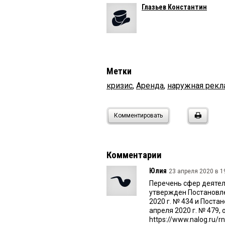
Глазьев Константин
Метки
кризис
,
Аренда
,
наружная рекл
Комментировать
Комментарии
Юлия
23 апреля 2020 в 1
Перечень сфер деятел
утвержден Постановле
2020 г. № 434 и Пост
апреля 2020 г. № 479
https://www.nalog.ru/