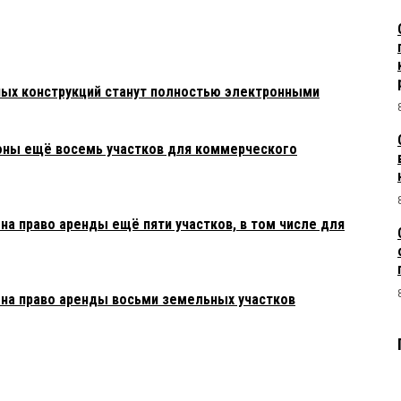
ных конструкций станут полностью электронными
оны ещё восемь участков для коммерческого
а право аренды ещё пяти участков, в том числе для
на право аренды восьми земельных участков