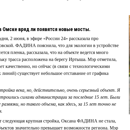
в Омске вряд ли появятся новые мосты.
я, 2 июня, в эфире «России 24» рассказала про
ровской. ФАДИНА пояснила, что для экологии в устройстве
тся пленка, рассказала, что на объекте ведется много
льку трасса расположена на берегу Иртыша. Мэр отметила,
ет качественно, но сейчас (в связи с технологическими
 линий) существует небольшое отставание от графика
стройка века, но, действительно, очень серьезный объект. Я
строились силами администрации за последние 15 лет. Были
азвязки, но такого объема, как здесь, за 15 лет точно не
м.
ет следующая крупная стройка, Оксана ФАДИНА не стала,
бъектов значительно превышает возможности региона. Мэр