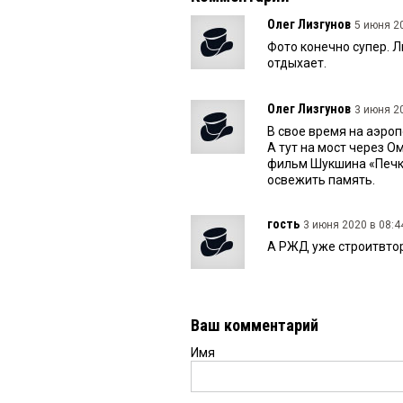
Олег Лизгунов
5 июня 20
Фото конечно супер. 
отдыхает.
Олег Лизгунов
3 июня 20
В свое время на аэроп
А тут на мост через О
фильм Шукшина «Печки
освежить память.
гость
3 июня 2020 в 08:4
А РЖД уже строитвто
Ваш комментарий
Имя