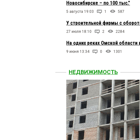
Новосибирске – по 100 тыс."
5 августа 19:03
1
587
У строительной фирмы с оборот
27 июля 18:10
2
2284
На одних реках Омской области 
9 июня 13:34
0
1301
НЕДВИЖИМОСТЬ