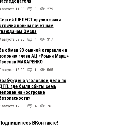
наследодателя
8 августа 11:00
0
279
Сергей ШЕЛЕСТ вручил знаки
отличия новым почетным
гражданам Омска
8 августа 09:30
4
317
За обман 93 омичей отправлен в
колонию глава АЦ «Ромни Марш»
Ярослав МАКАРЕНКО
7 августа 18:00
1
565
Возбуждено уголовное дело по
ДТП, где были сбиты семь
человек на «островке
безопасности»
7 августа 17:30
4
761
Подпишитесь ВКонтакте!