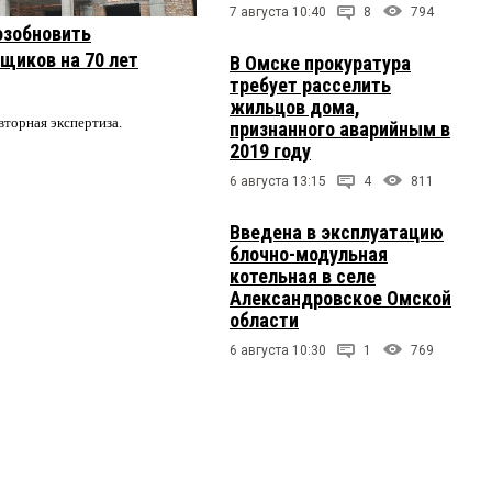
7 августа 10:40
8
794
озобновить
щиков на 70 лет
В Омске прокуратура
требует расселить
жильцов дома,
вторная экспертиза.
признанного аварийным в
2019 году
6 августа 13:15
4
811
Введена в эксплуатацию
блочно-модульная
котельная в селе
Александровское Омской
области
6 августа 10:30
1
769