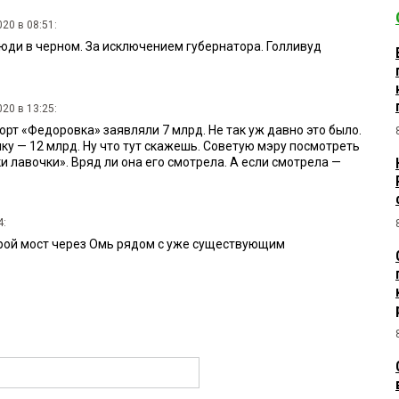
20 в 08:51:
Люди в черном. За исключением губернатора. Голливуд
20 в 13:25:
орт «Федоровка» заявляли 7 млрд. Не так уж давно это было.
мку — 12 млрд. Ну что тут скажешь. Советую мэру посмотреть
 лавочки». Вряд ли она его смотрела. А если смотрела —
4:
рой мост через Омь рядом с уже существующим