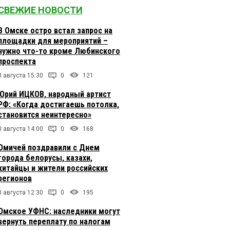
СВЕЖИЕ НОВОСТИ
В Омске остро встал запрос на
площадки для мероприятий –
нужно что-то кроме Любинского
проспекта
8 августа 15:30
0
121
Юрий ИЦКОВ, народный артист
РФ: «Когда достигаешь потолка,
становится неинтересно»
8 августа 14:00
0
168
Омичей поздравили с Днем
города белорусы, казахи,
китайцы и жители российских
регионов
8 августа 12:30
0
195
Омское УФНС: наследники могут
вернуть переплату по налогам