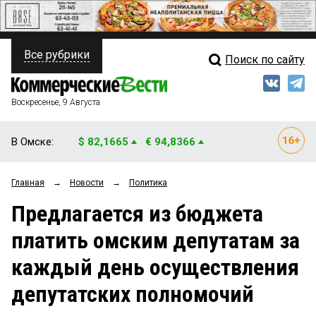
Все рубрики
Поиск по сайту
ПОЛИТИКА
Свежий выпуск
Медиа
ФИНАНСЫ
Воскресенье, 9 Августа
Кто есть кто
НЕДВИЖИМОСТЬ
В Омске:
$ 82,1665
€ 94,8366
Интервью
БИЗНЕС
Главная
→
Новости
→
Политика
Мнения
ОБЩЕСТВО
Предлагается из бюджета
Рейтинги
ЗАКОН
платить омским депутатам за
Блоги
НОВОСТИ КОМПАНИЙ
каждый день осуществления
Архив
ПРОИСШЕСТВИЯ
депутатских полномочий