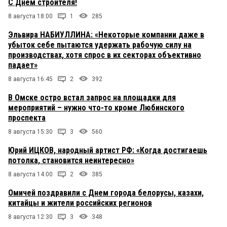
С Днем строителя!
8 августа 18:00
1
285
Эльвира НАБИУЛЛИНА: «Некоторые компании даже в
убыток себе пытаются удержать рабочую силу на
производствах, хотя спрос в их секторах объективно
падает»
8 августа 16:45
2
392
В Омске остро встал запрос на площадки для
мероприятий – нужно что-то кроме Любинского
проспекта
8 августа 15:30
3
560
Юрий ИЦКОВ, народный артист РФ: «Когда достигаешь
потолка, становится неинтересно»
8 августа 14:00
2
385
Омичей поздравили с Днем города белорусы, казахи,
китайцы и жители российских регионов
8 августа 12:30
3
348