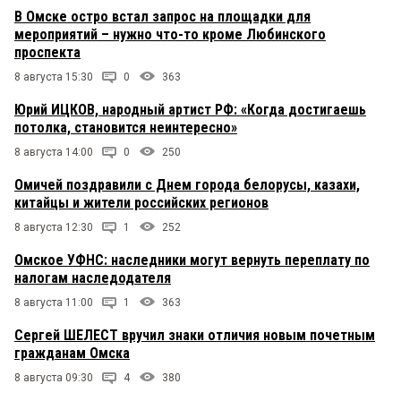
В Омске остро встал запрос на площадки для
мероприятий – нужно что-то кроме Любинского
проспекта
8 августа 15:30
0
363
Юрий ИЦКОВ, народный артист РФ: «Когда достигаешь
потолка, становится неинтересно»
8 августа 14:00
0
250
Омичей поздравили с Днем города белорусы, казахи,
китайцы и жители российских регионов
8 августа 12:30
1
252
Омское УФНС: наследники могут вернуть переплату по
налогам наследодателя
8 августа 11:00
1
363
Сергей ШЕЛЕСТ вручил знаки отличия новым почетным
гражданам Омска
8 августа 09:30
4
380