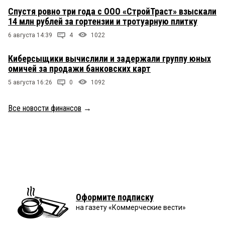
Спустя ровно три года с ООО «СтройТраст» взыскали
14 млн рублей за гортензии и тротуарную плитку
6 августа 14:39
4
1022
Киберсыщики вычислили и задержали группу юных
омичей за продажи банковских карт
5 августа 16:26
0
1092
Все новости финансов
→
Оформите подписку
на газету «Коммерческие вести»