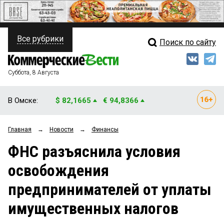
Все рубрики
Поиск по сайту
ПОЛИТИКА
Свежий выпуск
Медиа
ФИНАНСЫ
Суббота, 8 Августа
Кто есть кто
НЕДВИЖИМОСТЬ
В Омске:
$ 82,1665
€ 94,8366
Интервью
БИЗНЕС
Главная
→
Новости
→
Финансы
Мнения
ОБЩЕСТВО
ФНС разъяснила условия
Рейтинги
ЗАКОН
освобождения
Блоги
НОВОСТИ КОМПАНИЙ
предпринимателей от уплаты
Архив
ПРОИСШЕСТВИЯ
имущественных налогов