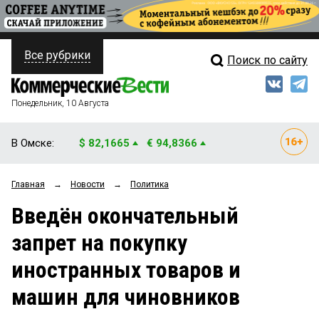
Все рубрики
Поиск по сайту
ПОЛИТИКА
Свежий выпуск
Медиа
ФИНАНСЫ
Понедельник, 10 Августа
Кто есть кто
НЕДВИЖИМОСТЬ
В Омске:
$ 82,1665
€ 94,8366
Интервью
БИЗНЕС
Главная
→
Новости
→
Политика
Мнения
ОБЩЕСТВО
Введён окончательный
Рейтинги
ЗАКОН
запрет на покупку
Блоги
НОВОСТИ КОМПАНИЙ
иностранных товаров и
Архив
ПРОИСШЕСТВИЯ
машин для чиновников