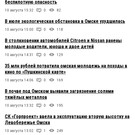
беспилотную опасность
10 августа 15:32
0
82
В июле экологическая обстановка в Омске ухудшилась
10 августа 15:00
0
118
В столкновении автомобилей Citroen и Nissan ранены
молодые водители, юноша и двое детей
10 августа 14:31
0
129
35 млн рублей потратила омская молодежь на походы в
кино по «Пушкинской карте»
10 августа 14:06
0
169
В почве под Омском выявили загрязнение солями
тяжёлых металлов
10 августа 13:32
0
195
СК «Горпроект» ввела в эксплуатацию вторую высотку на
Левобережье Омска
10 августа 13:02
1
249