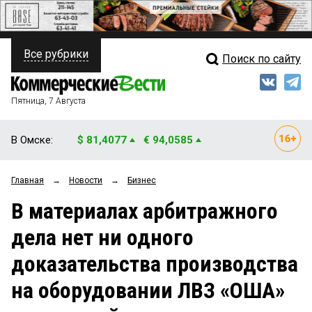
Все рубрики
Поиск по сайту
ПОЛИТИКА
Свежий выпуск
Медиа
ФИНАНСЫ
Пятница, 7 Августа
Кто есть кто
НЕДВИЖИМОСТЬ
В Омске:
$ 81,4077
€ 94,0585
Интервью
БИЗНЕС
Главная
→
Новости
→
Бизнес
Мнения
ОБЩЕСТВО
В материалах арбитражного
Рейтинги
ЗАКОН
дела нет ни одного
Блоги
НОВОСТИ КОМПАНИЙ
доказательства производства
Архив
ПРОИСШЕСТВИЯ
на оборудовании ЛВЗ «ОША»