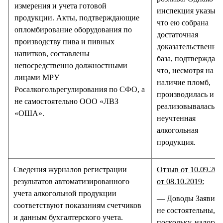
измерения и учета готовой
инспекция указыва
продукции. Акты, подтверждающие
что ею собрана
опломбирование оборудования по
достаточная
производству пива и пивных
доказательственна
напитков, составлены
база, подтверждаю
непосредственно должностными
что, несмотря на
лицами МРУ
наличие пломб,
Росалкогольрегулирования по СФО, а
производилась и
не самостоятельно ООО «ЛВЗ
реализовывалась
«ОША».
неучтенная
алкогольная
продукция.
Сведения журналов регистрации
Отзыв от 10.09.201
результатов автоматизированного
от 08.10.2019:
учета алкогольной продукции
— Доводы Заявите
соответствуют показаниям счетчиков
не состоятельны,
и данным бухгалтерского учета.
поскольку, налого