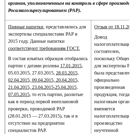
органом, уполномоченным на контроль в сфере производст
Росалкогольрегулированием (РАР).
Пивные напитки
, представлялись для
Отзыв от 18.11.201
экспертизы специалистами РАР в
Довод
2015 году. Данные напитки
налогоплательщика
соответствуют требованиям ГОСТ.
состоятелен,
В состав изъятых образцов отобрались
поскольку Общест
партии с датами розлива
17.01.2015
,
для экспертизы РА
05.03.2015, 27.03.2015,
28.03.2015,
была представлена
02.04.2015, 09.04.2015, 20.04.2015,
официально
21.04.2015, 23.04.2015-25.04.2015,
произведенная
07.05.2015
, то есть партии, разлитые
продукция, тогда к
как в период первой внеплановой
налоговым органо
проверки, проводимой РАР
вменяется
(28.01.2015 — 27.03.2015), так и в
налогоплательщик
отсутствие на предприятии
производство
специалистов РАР.
неучтенной