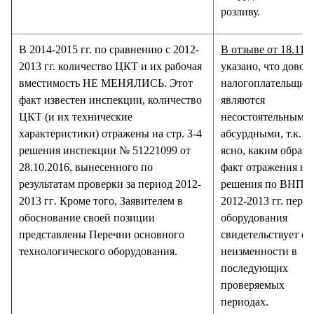
розливу.
В 2014-2015 гг. по сравнению с 2012-
В отзыве от 18.11.
2013 гг. количество ЦКТ и их рабочая
указано, что довод
вместимость НЕ МЕНЯЛИСЬ. Этот
налогоплательщик
факт известен инспекции, количество
являются
ЦКТ (и их технические
несостоятельными
характеристики) отражены на стр. 3-4
абсурдными, т.к. н
решения инспекции № 51221099 от
ясно, каким образо
28.10.2016, вынесенного по
факт отражения на 
результатам проверки за период 2012-
решения по ВНП
2013 гг
.
Кроме того, Заявителем в
2012-2013 гг. пере
обоснование своей позиции
оборудования
представлены Перечни основного
свидетельствует о 
технологического оборудования.
неизменности в
последующих
проверяемых
периодах.