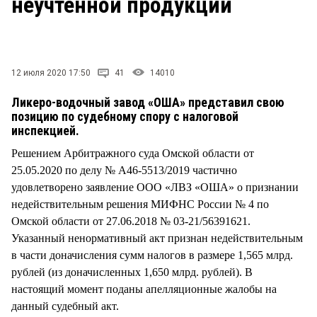
неучтенной продукции
СТИЛЬ ЖИЗНИ
12 июля 2020 17:50
41
14010
Ликеро-водочный завод «ОША» представил свою
позицию по судебному спору с налоговой
инспекцией.
Решением Арбитражного суда Омской области от
25.05.2020 по делу № А46-5513/2019 частично
удовлетворено заявление ООО «ЛВЗ «ОША» о признании
недействительным решения МИФНС России № 4 по
Омской области от 27.06.2018 № 03-21/56391621.
Указанный ненормативный акт признан недействительным
в части доначисления сумм налогов в размере 1,565 млрд.
рублей (из доначисленных 1,650 млрд. рублей). В
настоящий момент поданы апелляционные жалобы на
данный судебный акт.