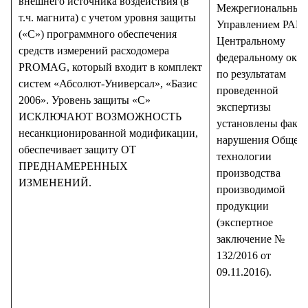
внешнего источника воздействия (в
Межрегиональным
т.ч. магнита) с учетом уровня защиты
Управлением РАР 
(«С») программного обеспечения
Центральному
средств измерений расходомера
федеральному окру
PROMAG, который входит в комплект
по результатам
систем «Абсолют-Универсал», «Базис
проведенной
2006». Уровень защиты «С»
экспертизы
ИСКЛЮЧАЮТ ВОЗМОЖНОСТЬ
установлены факт
несанкционированной модификации,
нарушения Общес
обеспечивает защиту ОТ
технологии
ПРЕДНАМЕРЕННЫХ
производства
ИЗМЕНЕНИЙ.
производимой
продукции
(экспертное
заключение №
132/2016 от
09.11.2016).