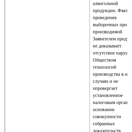
алкогольной
продукции. Факт
проведения
выборочных прове
производимой
Заявителем проду
не доказывает
отсутствие наруш
Обществом
технологий
производства в ин
случаях и не
опровергает
установленное
налоговым органо
основании
совокупности
собранных
доказательств