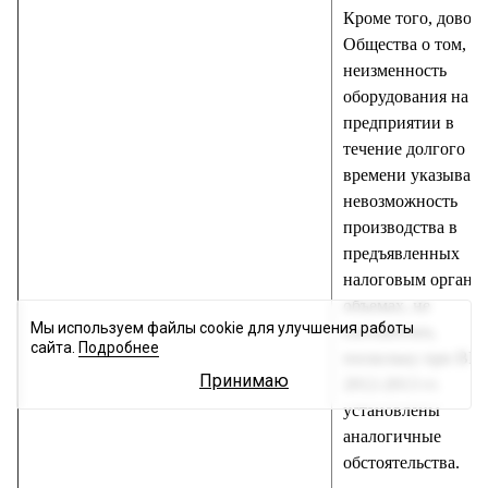
Кроме того, довод
Общества о том, чт
неизменность
оборудования на
предприятии в
течение долгого
времени указывает
невозможность
производства в
предъявленных
налоговым органо
объемах, не
Мы используем файлы cookie для улучшения работы
состоятелен,
сайта.
Подробнее
поскольку при ВНП
Принимаю
2012-2013 гг.
установлены
аналогичные
обстоятельства.