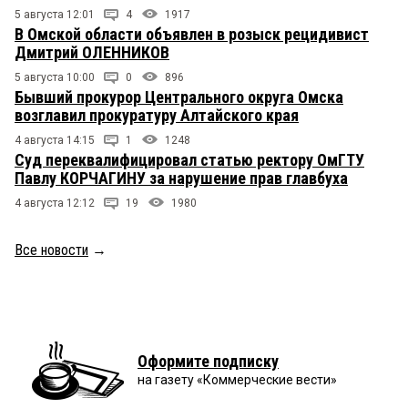
5 августа 12:01
4
1917
В Омской области объявлен в розыск рецидивист
Дмитрий ОЛЕННИКОВ
5 августа 10:00
0
896
Бывший прокурор Центрального округа Омска
возглавил прокуратуру Алтайского края
4 августа 14:15
1
1248
Суд переквалифицировал статью ректору ОмГТУ
Павлу КОРЧАГИНУ за нарушение прав главбуха
4 августа 12:12
19
1980
Все новости
→
Оформите подписку
на газету «Коммерческие вести»