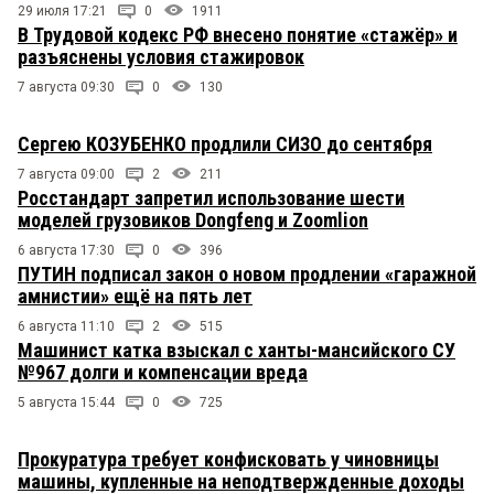
29 июля 17:21
0
1911
В Трудовой кодекс РФ внесено понятие «стажёр» и
разъяснены условия стажировок
7 августа 09:30
0
130
Сергею КОЗУБЕНКО продлили СИЗО до сентября
7 августа 09:00
2
211
Росстандарт запретил использование шести
моделей грузовиков Dongfeng и Zoomlion
6 августа 17:30
0
396
ПУТИН подписал закон о новом продлении «гаражной
амнистии» ещё на пять лет
6 августа 11:10
2
515
Машинист катка взыскал с ханты-мансийского СУ
№967 долги и компенсации вреда
5 августа 15:44
0
725
Прокуратура требует конфисковать у чиновницы
машины, купленные на неподтвержденные доходы