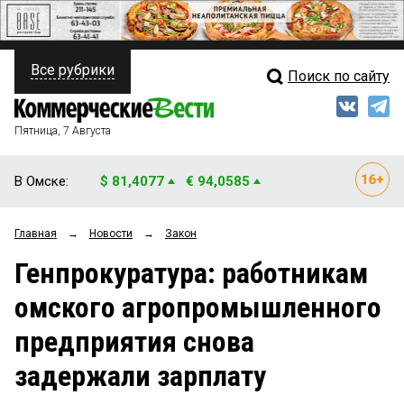
Все рубрики
Поиск по сайту
ПОЛИТИКА
Свежий выпуск
Медиа
ФИНАНСЫ
Пятница, 7 Августа
Кто есть кто
НЕДВИЖИМОСТЬ
В Омске:
$ 81,4077
€ 94,0585
Интервью
БИЗНЕС
Главная
→
Новости
→
Закон
Мнения
ОБЩЕСТВО
Генпрокуратура: работникам
Рейтинги
ЗАКОН
омского агропромышленного
Блоги
НОВОСТИ КОМПАНИЙ
предприятия снова
Архив
ПРОИСШЕСТВИЯ
задержали зарплату