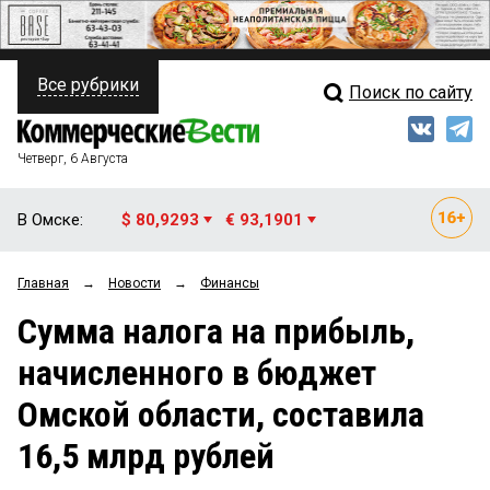
Все рубрики
Поиск по сайту
ПОЛИТИКА
Свежий выпуск
Медиа
ФИНАНСЫ
Четверг, 6 Августа
Кто есть кто
НЕДВИЖИМОСТЬ
В Омске:
$ 80,9293
€ 93,1901
Интервью
БИЗНЕС
Главная
→
Новости
→
Финансы
Мнения
ОБЩЕСТВО
Сумма налога на прибыль,
Рейтинги
ЗАКОН
начисленного в бюджет
Блоги
НОВОСТИ КОМПАНИЙ
Омской области, составила
Архив
ПРОИСШЕСТВИЯ
16,5 млрд рублей