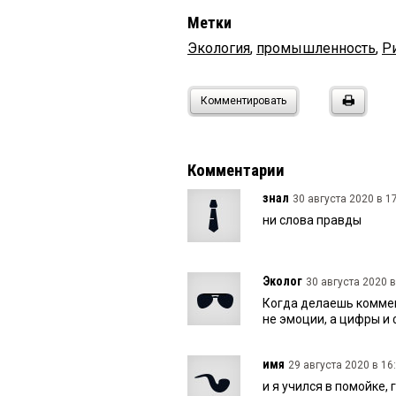
Метки
Экология
,
промышленность
,
Р
Комментировать
Комментарии
знал
30 августа 2020 в 17
ни слова правды
Эколог
30 августа 2020 в
Когда делаешь коммен
не эмоции, а цифры и
имя
29 августа 2020 в 16:
и я учился в помойке,