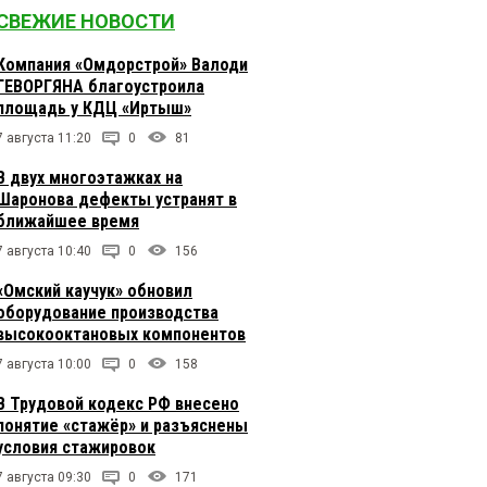
СВЕЖИЕ НОВОСТИ
Компания «Омдорстрой» Валоди
ГЕВОРГЯНА благоустроила
площадь у КДЦ «Иртыш»
7 августа 11:20
0
81
В двух многоэтажках на
Шаронова дефекты устранят в
ближайшее время
7 августа 10:40
0
156
«Омский каучук» обновил
оборудование производства
высокооктановых компонентов
7 августа 10:00
0
158
В Трудовой кодекс РФ внесено
понятие «стажёр» и разъяснены
условия стажировок
7 августа 09:30
0
171