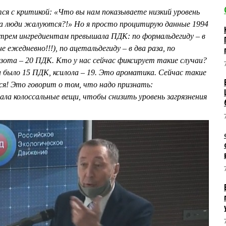
ся с критикой: «Что вы нам показываете низкий уровень
да люди жалуются?!» Но я просто процитирую данные 1994
о трем ингредиентам превышала ПДК: по формальдегиду – в
 не ежедневно!!!), по ацетальдегиду – в два раза, по
 азота – 20 ПДК. Кто у нас сейчас фиксирует такие случаи?
 было 15 ПДК, ксилола – 19. Это ароматика. Сейчас такие
ся! Это говорит о том, что надо признать:
ла колоссальные вещи, чтобы снизить уровень загрязнения