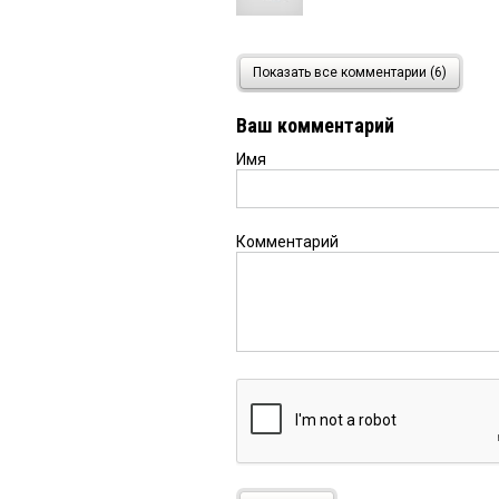
Ольга
28 августа 2020 в 
Показать все комментарии (6)
Зачем помидорами?На 
с открытым окном!Над
Ваш комментарий
Имя
Анна
28 августа 2020 в 15
Дурак. Скоро спать в 
из СИБАДИ, пусть ули
Комментарий
Гость
28 августа 2020 в 0
Сейчас, мужик, тебя 