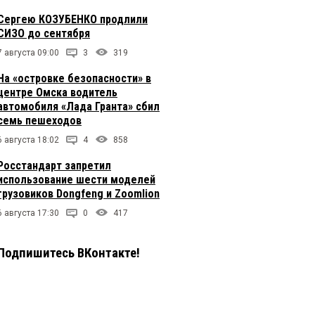
Сергею КОЗУБЕНКО продлили
СИЗО до сентября
7 августа 09:00
3
319
На «островке безопасности» в
центре Омска водитель
автомобиля «Лада Гранта» сбил
семь пешеходов
6 августа 18:02
4
858
Росстандарт запретил
использование шести моделей
грузовиков Dongfeng и Zoomlion
6 августа 17:30
0
417
Подпишитесь ВКонтакте!