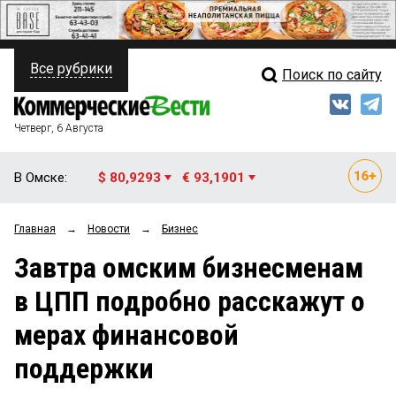
Все рубрики
Поиск по сайту
ПОЛИТИКА
Свежий выпуск
Медиа
ФИНАНСЫ
Четверг, 6 Августа
Кто есть кто
НЕДВИЖИМОСТЬ
В Омске:
$ 80,9293
€ 93,1901
Интервью
БИЗНЕС
Главная
→
Новости
→
Бизнес
Мнения
ОБЩЕСТВО
Завтра омским бизнесменам
Рейтинги
ЗАКОН
в ЦПП подробно расскажут о
Блоги
НОВОСТИ КОМПАНИЙ
мерах финансовой
Архив
ПРОИСШЕСТВИЯ
поддержки