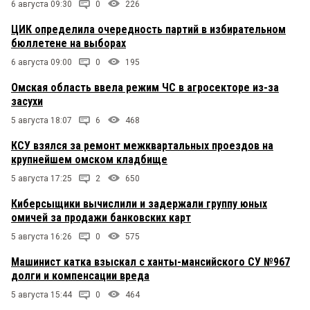
6 августа 09:30
0
226
ЦИК определила очередность партий в избирательном
бюллетене на выборах
6 августа 09:00
0
195
Омская область ввела режим ЧС в агросекторе из-за
засухи
5 августа 18:07
6
468
КСУ взялся за ремонт межквартальных проездов на
крупнейшем омском кладбище
5 августа 17:25
2
650
Киберсыщики вычислили и задержали группу юных
омичей за продажи банковских карт
5 августа 16:26
0
575
Машинист катка взыскал с ханты-мансийского СУ №967
долги и компенсации вреда
5 августа 15:44
0
464