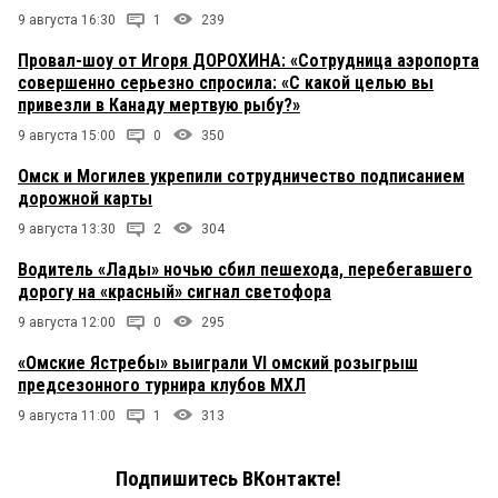
9 августа 16:30
1
239
Провал-шоу от Игоря ДОРОХИНА: «Сотрудница аэропорта
совершенно серьезно спросила: «С какой целью вы
привезли в Канаду мертвую рыбу?»
9 августа 15:00
0
350
Омск и Могилев укрепили сотрудничество подписанием
дорожной карты
9 августа 13:30
2
304
Водитель «Лады» ночью сбил пешехода, перебегавшего
дорогу на «красный» сигнал светофора
9 августа 12:00
0
295
«Омские Ястребы» выиграли VI омский розыгрыш
предсезонного турнира клубов МХЛ
9 августа 11:00
1
313
Подпишитесь ВКонтакте!