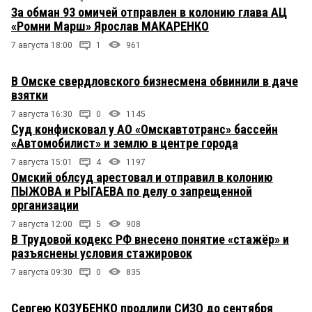
За обман 93 омичей отправлен в колонию глава АЦ
«Ромни Марш» Ярослав МАКАРЕНКО
7 августа 18:00
1
961
В Омске свердловского бизнесмена обвинили в даче
взятки
7 августа 16:30
0
1145
Суд конфисковал у АО «Омскавтотранс» бассейн
«Автомобилист» и землю в центре города
7 августа 15:01
4
1197
Омский облсуд арестовал и отправил в колонию
ПЫЖОВА и РЫГАЕВА по делу о запрещенной
организации
7 августа 12:00
5
908
В Трудовой кодекс РФ внесено понятие «стажёр» и
разъяснены условия стажировок
7 августа 09:30
0
835
Сергею КОЗУБЕНКО продлили СИЗО до сентября