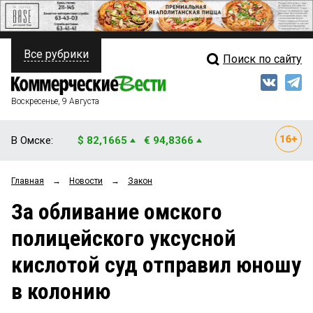
Все рубрики
Поиск по сайту
ПОЛИТИКА
Свежий выпуск
Медиа
ФИНАНСЫ
Воскресенье, 9 Августа
Кто есть кто
НЕДВИЖИМОСТЬ
В Омске:
$ 82,1665
€ 94,8366
Интервью
БИЗНЕС
Главная
→
Новости
→
Закон
Мнения
ОБЩЕСТВО
За обливание омского
Рейтинги
ЗАКОН
полицейского уксусной
Блоги
НОВОСТИ КОМПАНИЙ
кислотой суд отправил юношу
Архив
ПРОИСШЕСТВИЯ
в колонию