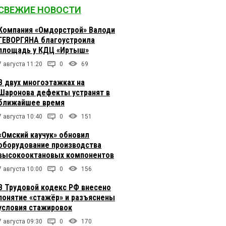
СВЕЖИЕ НОВОСТИ
Компания «Омдорстрой» Валоди
ГЕВОРГЯНА благоустроила
площадь у КДЦ «Иртыш»
7 августа 11:20
0
69
В двух многоэтажках на
Шаронова дефекты устранят в
ближайшее время
7 августа 10:40
0
151
«Омский каучук» обновил
оборудование производства
высокооктановых компонентов
7 августа 10:00
0
156
В Трудовой кодекс РФ внесено
понятие «стажёр» и разъяснены
условия стажировок
7 августа 09:30
0
170