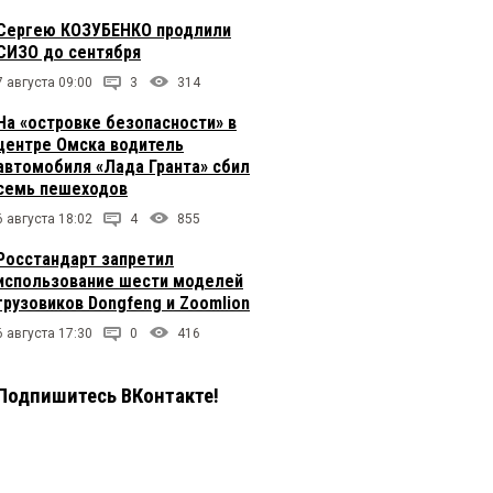
Сергею КОЗУБЕНКО продлили
СИЗО до сентября
7 августа 09:00
3
314
На «островке безопасности» в
центре Омска водитель
автомобиля «Лада Гранта» сбил
семь пешеходов
6 августа 18:02
4
855
Росстандарт запретил
использование шести моделей
грузовиков Dongfeng и Zoomlion
6 августа 17:30
0
416
Подпишитесь ВКонтакте!