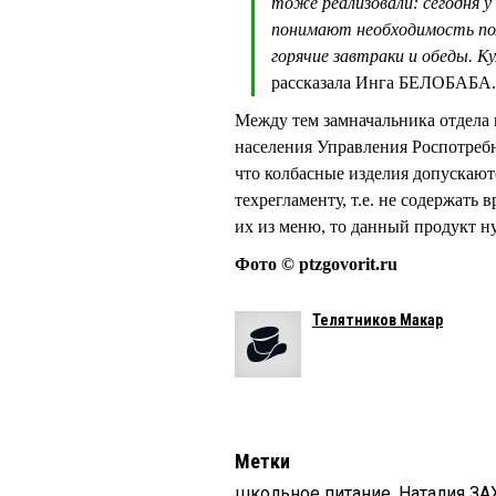
тоже реализовали: сегодня у
понимают необходимость пол
горячие завтраки и обеды. К
рассказала Инга БЕЛОБАБА.
Между тем замначальника отдела 
населения Управления Роспотреб
что колбасные изделия допускают
техрегламенту, т.е. не содержать
их из меню, то данный продукт н
Фото © ptzgovorit.ru
Телятников Макар
Метки
школьное питание
,
Наталия З