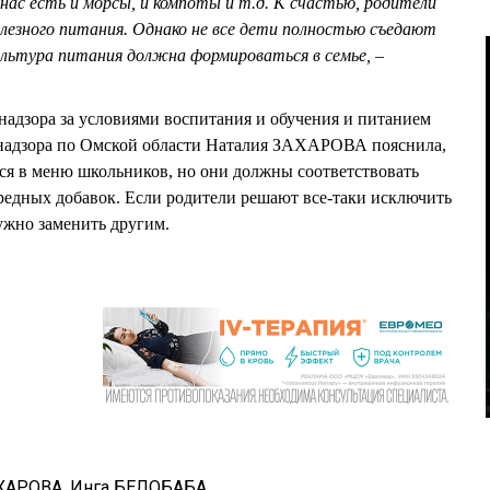
 нас есть и морсы, и компоты и т.д. К счастью, родители
езного питания. Однако не все дети полностью съедают
ультура питания должна формироваться в семье, –
надзора за условиями воспитания и обучения и питанием
надзора по Омской области Наталия ЗАХАРОВА пояснила,
ся в меню школьников, но они должны соответствовать
 вредных добавок. Если родители решают все-таки исключить
ужно заменить другим.
АХАРОВА
,
Инга БЕЛОБАБА