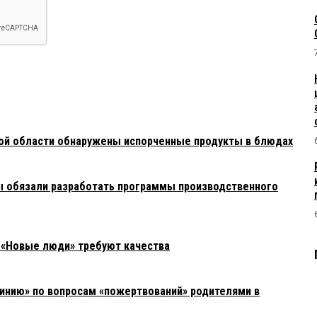
ой области обнаружены испорченные продукты в блюдах
ы обязали разработать программы производственного
 «Новые люди» требуют качества
линию» по вопросам «пожертвований» родителями в