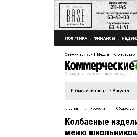
ПОЛИТИКА
ФИНАНСЫ
НЕДВИ
Свежий выпуск
Медиа
Кто есть кто
О том, что происходит на самом деле
В Омске пятница, 7 Августа
Главная
→
Новости
→
Общество
Колбасные издели
меню школьников,