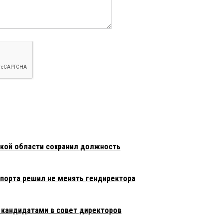
кой области сохранил должность
порта решил не менять гендиректора
 кандидатами в совет директоров