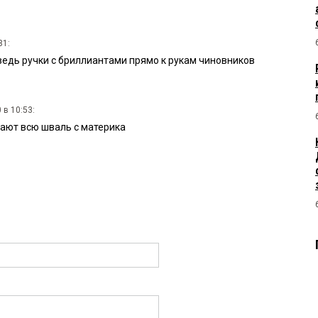
31:
ведь ручки с бриллиантами прямо к рукам чиновников
 в 10:53:
рают всю шваль с материка
0 в 10:02: