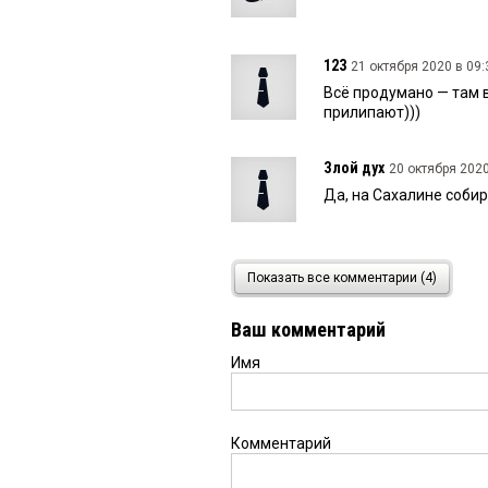
123
21 октября 2020 в 09:
Всё продумано — там 
прилипают)))
Злой дух
20 октября 2020
Да, на Сахалине соби
мануфаил
20 октября 202
Показать все комментарии (4)
это писец, товарищи
Ваш комментарий
Имя
Комментарий