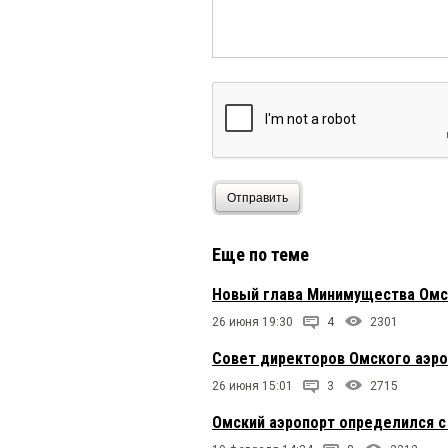
Отправить
Еще по теме
Новый глава Минимущества Омс
26 июня 19:30
4
2301
Совет директоров Омского аэро
26 июня 15:01
3
2715
Омский аэропорт определился с