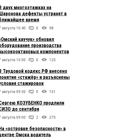
В двух многоэтажках на
Шаронова дефекты устранят в
ближайшее время
7 августа 10:40
0
98
«Омский каучук» обновил
оборудование производства
высокооктановых компонентов
7 августа 10:00
0
125
В Трудовой кодекс РФ внесено
понятие «стажёр» и разъяснены
условия стажировок
7 августа 09:30
0
151
Сергею КОЗУБЕНКО продлили
СИЗО до сентября
7 августа 09:00
2
275
На «островке безопасности» в
центре Омска водитель