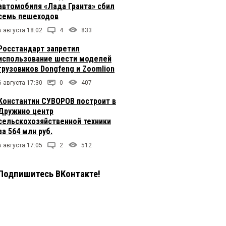
автомобиля «Лада Гранта» сбил
семь пешеходов
6 августа 18:02
4
833
Росстандарт запретил
использование шести моделей
грузовиков Dongfeng и Zoomlion
6 августа 17:30
0
407
Константин СУВОРОВ построит в
Дружино центр
сельскохозяйственной техники
за 564 млн руб.
6 августа 17:05
2
512
Подпишитесь ВКонтакте!