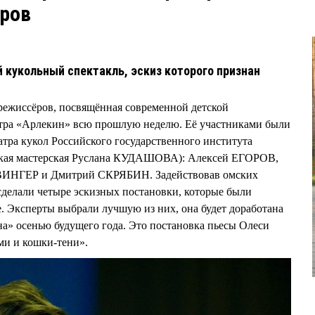
ров
 кукольный спектакль, эскиз которого признан
режиссёров, посвящённая современной детской
еатра «Арлекин» всю прошлую неделю. Её участниками были
еатра кукол Российского государственного института
рская мастерская Руслана КУДАШОВА): Алексей ЕГОРОВ,
ВИНГЕР и Дмитрий СКРЯБИН. Задействовав омских
 сделали четыре эскизных постановки, которые были
. Эксперты выбрали лучшую из них, она будет доработана
на» осенью будущего года. Это постановка пьесы Олеси
и и кошки-тени».