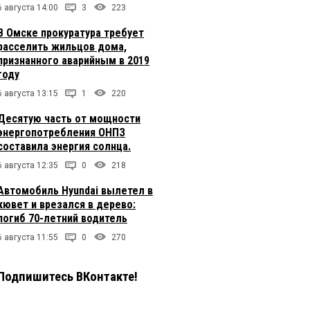
6 августа 14:00
3
223
В Омске прокуратура требует
расселить жильцов дома,
признанного аварийным в 2019
году
6 августа 13:15
1
220
Десятую часть от мощности
энергопотребления ОНПЗ
составила энергия солнца.
6 августа 12:35
0
218
Автомобиль Hyundai вылетел в
кювет и врезался в дерево:
погиб 70-летний водитель
6 августа 11:55
0
270
Подпишитесь ВКонтакте!