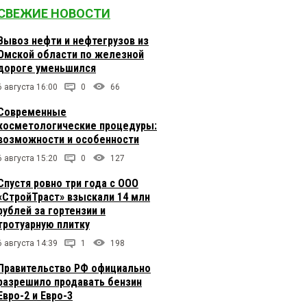
СВЕЖИЕ НОВОСТИ
Вывоз нефти и нефтегрузов из
Омской области по железной
дороге уменьшился
6 августа 16:00
0
66
Современные
косметологические процедуры:
возможности и особенности
6 августа 15:20
0
127
Спустя ровно три года с ООО
«СтройТраст» взыскали 14 млн
рублей за гортензии и
тротуарную плитку
6 августа 14:39
1
198
Правительство РФ официально
разрешило продавать бензин
Евро-2 и Евро-3