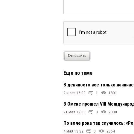
Отправить
Еще по теме
В девяносто все только начинае
2 июля 16:03
1
1801
В Омске прошел VIII Международ
21 мая 19:03
0
2008
По воле рока так случилось: «Р
4 мая 13:32
0
2864