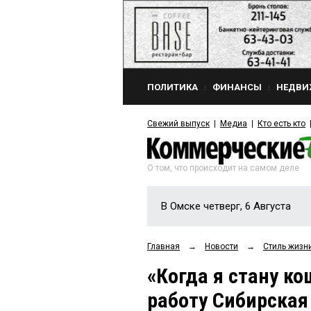
ПОЛИТИКА
ФИНАНСЫ
НЕДВИ
Свежий выпуск
Медиа
Кто есть кто
О том, что происходит на самом деле
В Омске четверг, 6 Августа
Главная
→
Новости
→
Стиль жизн
«Когда я стану к
работу Сибирская