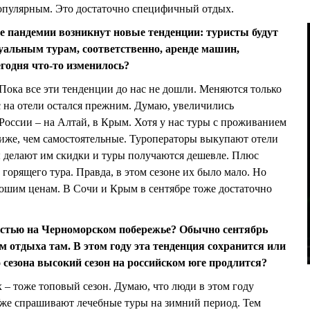
популярным. Это достаточно специфичный отдых.
ле пандемии возникнут новые тенденции: туристы будут
уальным турам, соответственно, аренде машин,
годня что-то изменилось?
 Пока все эти тенденции до нас не дошли. Меняются только
с на отели остался прежним. Думаю, увеличились
России – на Алтай, в Крым. Хотя у нас туры с проживанием
иже, чем самостоятельные. Туроператоры выкупают отели
ры делают им скидки и туры получаются дешевле. Плюс
горящего тура. Правда, в этом сезоне их было мало. Но
рошим ценам. В Сочи и Крым в сентябре тоже достаточно
нностью на Черноморском побережье? Обычно сентябрь
 отдыха там. В этом году эта тенденция сохранится или
о сезона высокий сезон на российском юге продлится?
 – тоже топовый сезон. Думаю, что люди в этом году
Уже спрашивают лечебные туры на зимний период. Тем