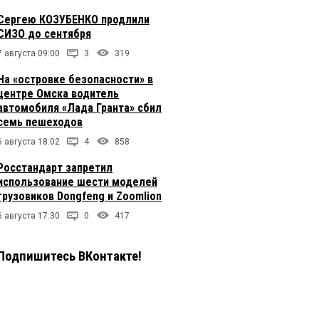
Сергею КОЗУБЕНКО продлили
СИЗО до сентября
7 августа 09:00
3
319
На «островке безопасности» в
центре Омска водитель
автомобиля «Лада Гранта» сбил
семь пешеходов
6 августа 18:02
4
858
Росстандарт запретил
использование шести моделей
грузовиков Dongfeng и Zoomlion
6 августа 17:30
0
417
Подпишитесь ВКонтакте!