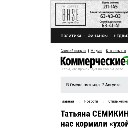
ПОЛИТИКА
ФИНАНСЫ
НЕДВИ
Свежий выпуск
Медиа
Кто есть кто
О том, что происходит на самом деле
В Омске пятница, 7 Августа
Главная
→
Новости
→
Стиль жизн
Татьяна СЕМИКИНА
нас кормили «ухо