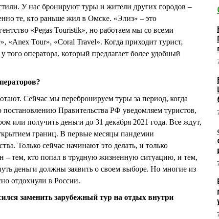
стили. У нас бронируют туры и жители других городов –
нно те, кто раньше жил в Омске. «Элиз» – это
ентство «Pegas Touristik», но работаем мы со всеми
, «Anex Tour», «Coral Travel». Когда приходит турист,
у того оператора, который предлагает более удобный
операторов?
отают. Сейчас мы перебронируем туры за период, когда
о постановлению Правительства РФ уведомляем туристов,
ром или получить деньги до 31 декабря 2021 года. Все ждут,
открытием границ. В первые месяцы пандемии
тва. Только сейчас начинают это делать, и только
 – тем, кто попал в трудную жизненную ситуацию, и тем,
нуть деньги должны заявить о своем выборе. Но многие из
сно отдохнули в России.
сился заменить зарубежный тур на отдых внутри