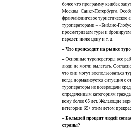
более что программу кэшбэк запу
Москвы, Санкт-Петербурга. Особе
франчайзинговое туристическое аг
туроператорами – «Библио-Глобус»
просматриваем туры и бронируем 
перелет, ниже цену и т. д.
– Что происходит на рынке тур
– Основные туроператоры все раб
люди не могли вылетать. Согласн
что они могут воспользоваться ту
когда нормализуется ситуация с 
туроператоры не возвращали средс
определенным категориям граждан
кому более 65 лет. Желающие вер
категории 65+ этим летом прекра
– Большой процент людей согла
страны?