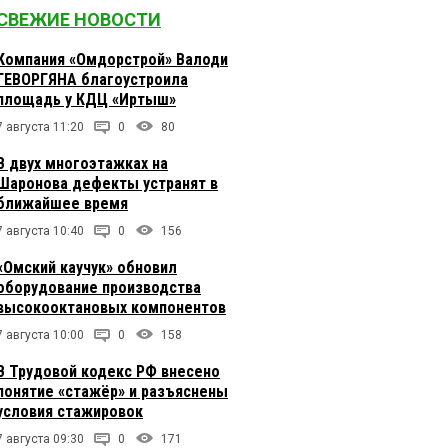
СВЕЖИЕ НОВОСТИ
Компания «Омдорстрой» Валоди
ГЕВОРГЯНА благоустроила
площадь у КДЦ «Иртыш»
7 августа 11:20
0
80
В двух многоэтажках на
Шаронова дефекты устранят в
ближайшее время
7 августа 10:40
0
156
«Омский каучук» обновил
оборудование производства
высокооктановых компонентов
7 августа 10:00
0
158
В Трудовой кодекс РФ внесено
понятие «стажёр» и разъяснены
условия стажировок
7 августа 09:30
0
171