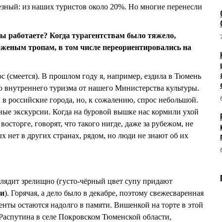
езный: из наших туристов около 20%. Но многие перенесли
вы работаете? Когда турагентствам было тяжело,
оженым тропам, в том числе переориентировались на
с (смеется). В прошлом году я, например, ездила в Тюмень
 внутреннего туризма от нашего Министерства культуры.
в российские города, но, к сожалению, спрос небольшой.
сные экскурсии. Когда на буровой вышке нас кормили ухой
осторге, говорят, что такого нигде, даже за рубежом, не
х нет в других странах, рядом, но люди не знают об их
глядит зрелищно (густо-чёрный цвет супу придают
ии
). Горячая, а дело было в декабре, поэтому свежесваренная
енты остаются надолго в памяти. Вишенкой на торте в этой
 Распутина в селе Покровском Тюменской области,