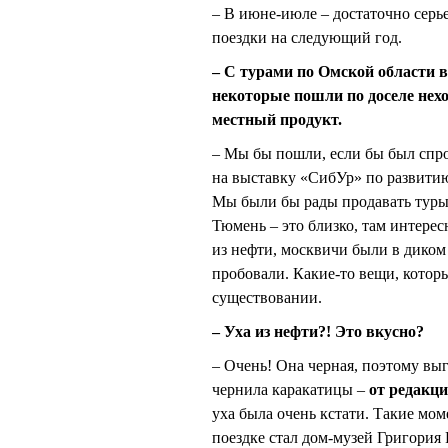
– В июне-июле – достаточно серь
поездки на следующий год.
– С турами по Омской области 
некоторые пошли по доселе нех
местный продукт.
– Мы бы пошли, если бы был спро
на выставку «СибУр» по развитию
Мы были бы рады продавать туры 
Тюмень – это близко, там интере
из нефти, москвичи были в диком в
пробовали. Какие-то вещи, которы
существовании.
– Уха из нефти?! Это вкусно?
– Очень! Она черная, поэтому вы
чернила каракатицы –
от редакц
уха была очень кстати. Такие мом
поездке стал дом-музей Григория