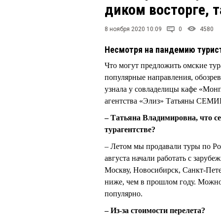
диком восторге, т
8 ноября 2020 10:09
0
4580
Несмотря на пандемию турист
Что могут предложить омские тур
популярные направления, обозр
узнала у совладелицы кафе «Монп
агентства «Элиз» Татьяны СЕ
– Татьяна Владимировна, что се
турагентстве?
– Летом мы продавали туры по Ро
августа начали работать с зарубе
Москву, Новосибирск, Санкт-Петер
ниже, чем в прошлом году. Можно
популярно.
– Из-за стоимости перелета?