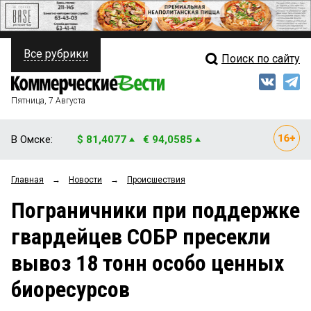
Все рубрики
Поиск по сайту
ПОЛИТИКА
Свежий выпуск
Медиа
ФИНАНСЫ
Пятница, 7 Августа
Кто есть кто
НЕДВИЖИМОСТЬ
В Омске:
$ 81,4077
€ 94,0585
Интервью
БИЗНЕС
Главная
→
Новости
→
Происшествия
Мнения
ОБЩЕСТВО
Пограничники при поддержке
Рейтинги
ЗАКОН
гвардейцев СОБР пресекли
Блоги
НОВОСТИ КОМПАНИЙ
вывоз 18 тонн особо ценных
Архив
ПРОИСШЕСТВИЯ
биоресурсов