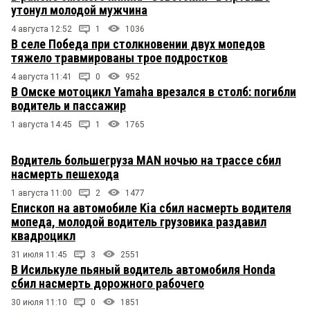
утонул молодой мужчина
4 августа 12:52
1
1036
В селе Победа при столкновении двух мопедов
тяжело травмированы трое подростков
4 августа 11:41
0
952
В Омске мотоцикл Yamaha врезался в столб: погибли
водитель и пассажир
1 августа 14:45
1
1765
Водитель большегруза MAN ночью на трассе сбил
насмерть пешехода
1 августа 11:00
2
1477
Епископ на автомобиле Kia сбил насмерть водителя
мопеда, молодой водитель грузовика раздавил
квадроцикл
31 июля 11:45
3
2551
В Исилькуле пьяный водитель автомобиля Honda
сбил насмерть дорожного рабочего
30 июля 11:10
0
1851