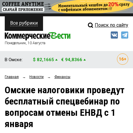
Все рубрики
Поиск по сайту
ПОЛИТИКА
Свежий выпуск
Медиа
ФИНАНСЫ
Понедельник, 10 Августа
Кто есть кто
НЕДВИЖИМОСТЬ
В Омске:
$ 82,1665
€ 94,8366
Интервью
БИЗНЕС
Главная
→
Новости
→
Финансы
Мнения
ОБЩЕСТВО
Омские налоговики проведут
Рейтинги
ЗАКОН
бесплатный спецвебинар по
Блоги
НОВОСТИ КОМПАНИЙ
вопросам отмены ЕНВД с 1
Архив
ПРОИСШЕСТВИЯ
января