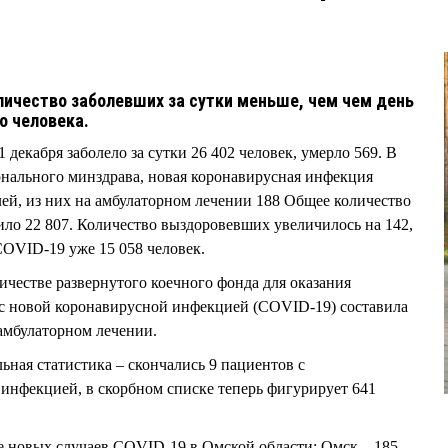
личество заболевших за сутки меньше, чем чем день
го человека.
 декабря заболело за сутки 26 402 человек, умерло 569. В
нального минздрава, новая коронавирусная инфекция
ей, из них на амбулаторном лечении 188 Общее количество
ило 22 807. Количество выздоровевших увеличилось на 142,
COVID-19 уже 15 058 человек.
ичестве развернутого коечного фонда для оказания
 новой коронавирусной инфекцией (COVID-19) составила
 амбулаторном лечении.
ьная статистика – скончались 9 пациентов с
инфекцией, в скорбном списке теперь фигурирует 641
 новых случаев COVID-19 в Омской области: Омск – 185,