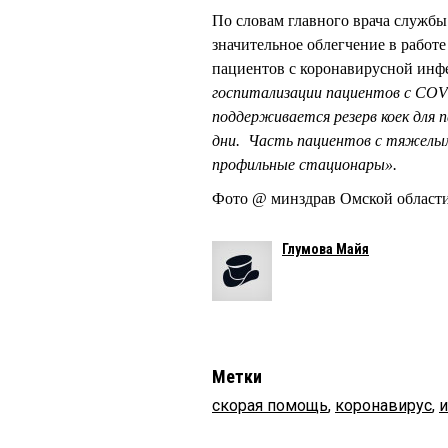
По словам главного врача служ
значительное облегчение в работ
пациентов с коронавирусной инф
госпитализации пациентов с CОVI
поддерживается резерв коек для 
дни. Часть пациентов с тяжелым
профильные стационары».
Фото @ минздрав Омской област
Глумова Майя
Метки
скорая помощь
,
коронавирус
,
и