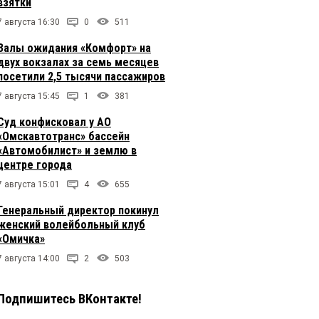
взятки
7 августа 16:30
0
511
Залы ожидания «Комфорт» на
двух вокзалах за семь месяцев
посетили 2,5 тысячи пассажиров
7 августа 15:45
1
381
Суд конфисковал у АО
«Омскавтотранс» бассейн
«Автомобилист» и землю в
центре города
7 августа 15:01
4
655
Генеральный директор покинул
женский волейбольный клуб
«Омичка»
7 августа 14:00
2
503
Подпишитесь ВКонтакте!