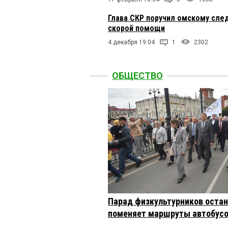
Глава СКР поручил омскому сле
скорой помощи
4 декабря 19:04
1
2302
ОБЩЕСТВО
Парад физкультурников остан
поменяет маршруты автобусо