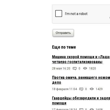
Отправить
Еще по теме
Машина скорой помощи и «Лада» 
четверо госпитализированы
28 мая 16:20
0
1820
Против омича, ранившего ножо
дело
18 февраля 11:04
0
1429
Гвардейцы обезвредили и заде
помощи
17 февраля 18:34
0
1608