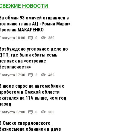
СВЕЖИЕ НОВОСТИ
За обман 93 омичей отправлен в
колонию глава АЦ «Ромни Марш»
Ярослав МАКАРЕНКО
7 августа 18:00
0
380
Возбуждено уголовное дело по
ДТП, где были сбиты семь
человек на «островке
безопасности»
7 августа 17:30
3
469
В июле спрос на автомобили с
пробегом в Омской области
оказался на 11% выше, чем год
назад
7 августа 17:00
0
303
В Омске свердловского
бизнесмена обвинили в даче