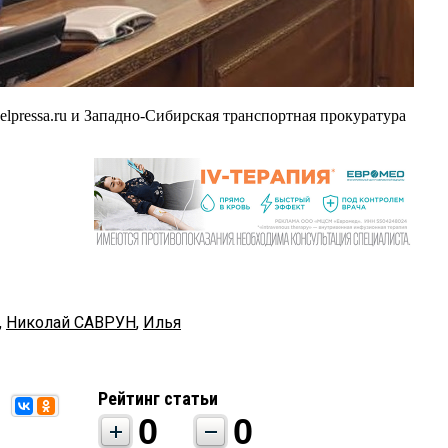
pressa.ru и Западно-Сибирская транспортная прокуратура
,
Николай САВРУН
,
Илья
Рейтинг статьи
0
0