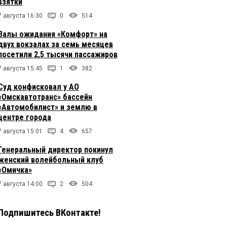
взятки
7 августа 16:30
0
514
Залы ожидания «Комфорт» на
двух вокзалах за семь месяцев
посетили 2,5 тысячи пассажиров
7 августа 15:45
1
382
Суд конфисковал у АО
«Омскавтотранс» бассейн
«Автомобилист» и землю в
центре города
7 августа 15:01
4
657
Генеральный директор покинул
женский волейбольный клуб
«Омичка»
7 августа 14:00
2
504
Подпишитесь ВКонтакте!