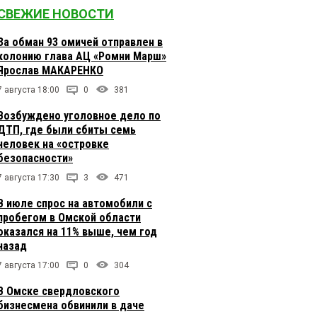
СВЕЖИЕ НОВОСТИ
За обман 93 омичей отправлен в
колонию глава АЦ «Ромни Марш»
Ярослав МАКАРЕНКО
7 августа 18:00
0
381
Возбуждено уголовное дело по
ДТП, где были сбиты семь
человек на «островке
безопасности»
7 августа 17:30
3
471
В июле спрос на автомобили с
пробегом в Омской области
оказался на 11% выше, чем год
назад
7 августа 17:00
0
304
В Омске свердловского
бизнесмена обвинили в даче