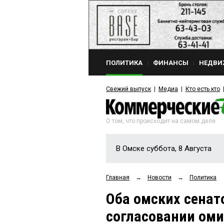
ПОЛИТИКА
ФИНАНСЫ
НЕДВИ
Свежий выпуск
Медиа
Кто есть кто
О том, что происходит на самом деле
В Омске суббота, 8 Августа
Главная
→
Новости
→
Политика
Оба омских сенат
согласовании оми