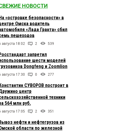
СВЕЖИЕ НОВОСТИ
На «островке безопасности» в
центре Омска водитель
автомобиля «Лада Гранта» сбил
семь пешеходов
6 августа 18:02
2
539
Росстандарт запретил
использование шести моделей
грузовиков Dongfeng и Zoomlion
6 августа 17:30
0
277
Константин СУВОРОВ построит в
Дружино центр
сельскохозяйственной техники
за 564 млн руб.
6 августа 17:05
2
351
Вывоз нефти и нефтегрузов из
Омской области по железной