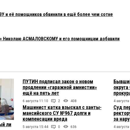
У и её помощников обвинили в ещё более чем сотне
ат» Николаю АСМАЛОВСКОМУ и его помощницам добавили
ПУТИН подписал закон о новом
Бывший
продлении «гаражной амнистии»
округа
ещё на пять лет
прокур
6 августа 11:10
2
408
4 августа
Машинист катка взыскал с ханты-
Суд пе
мансийского СУ №967 долги и
ректор
компенсации вреда
за нар
ый ли
5 августа 15:44
0
636
4 августа