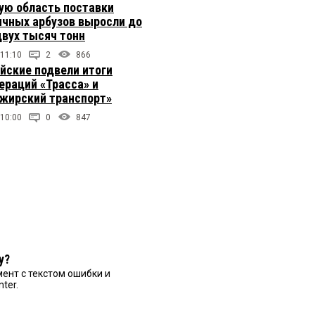
ую область поставки
ичных арбузов выросли до
двух тысяч тонн
 11:10
2
866
йские подвели итоги
ераций «Трасса» и
жирский транспорт»
 10:00
0
847
у?
ент с текстом ошибки и
nter.