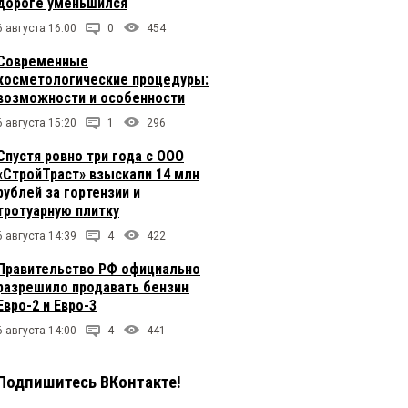
дороге уменьшился
6 августа 16:00
0
454
Современные
косметологические процедуры:
возможности и особенности
6 августа 15:20
1
296
Спустя ровно три года с ООО
«СтройТраст» взыскали 14 млн
рублей за гортензии и
тротуарную плитку
6 августа 14:39
4
422
Правительство РФ официально
разрешило продавать бензин
Евро-2 и Евро-3
6 августа 14:00
4
441
Подпишитесь ВКонтакте!