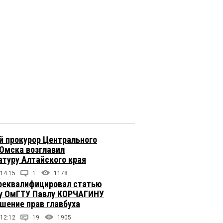
 прокурор Центрального
 Омска возглавил
атуру Алтайского края
 14:15
1
1178
реквалифицировал статью
у ОмГТУ Павлу КОРЧАГИНУ
ушение прав главбуха
 12:12
19
1905