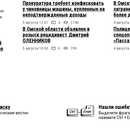
Прокуратура требует конфисковать
В Омск
у чиновницы машины, купленные на
загран
ия
неподтвержденные доходы
более 
я
5 августа 12:01
4
1740
4 августа
В Омской области объявлен в
Полице
розыск рецидивист Дмитрий
спецоп
ОЛЕННИКОВ
«Пасса
й
on
5 августа 10:00
0
799
4 августа
иску
Нашли ошибк
рческие вести»
Выделите фрагм
нажмите Ctrl + E