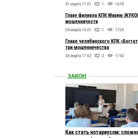
31 марта 17:01
1
1678
Главу филиала КПК Марию ЖУКОВ
мошенничеств
24 марта 16:01
1
1729
Главе челябинского КПК «Богг
три мошенничества
20 марта 17:02
2
1742
ЗАКОН
Как стать нотариусом: сложн