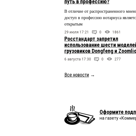
путь в профессию?
В отличие от распространенного мнен
доступ в профессию нотариуса являетс
открытым
29 июля 17:21
0
1861
Росстандарт запретил
использование шести моделе
грузовиков Dongfeng и Zoomli
6 августа 17:30
0
277
Все новости
→
Оформите подп
на газету «Комме