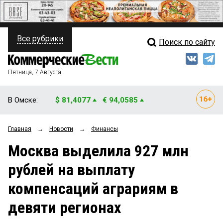
Все рубрики
Поиск по сайту
ПОЛИТИКА
Свежий выпуск
Медиа
ФИНАНСЫ
Пятница, 7 Августа
Кто есть кто
НЕДВИЖИМОСТЬ
В Омске:
$ 81,4077
€ 94,0585
Интервью
БИЗНЕС
Главная
→
Новости
→
Финансы
Мнения
ОБЩЕСТВО
Москва выделила 927 млн
Рейтинги
ЗАКОН
рублей на выплату
Блоги
НОВОСТИ КОМПАНИЙ
компенсаций аграриям в
Архив
ПРОИСШЕСТВИЯ
девяти регионах