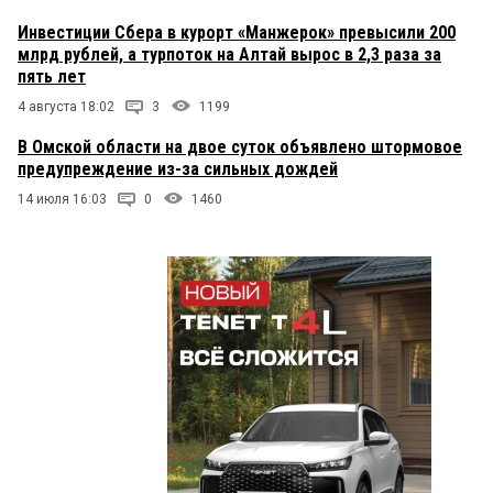
Инвестиции Сбера в курорт «Манжерок» превысили 200
млрд рублей, а турпоток на Алтай вырос в 2,3 раза за
пять лет
4 августа 18:02
3
1199
В Омской области на двое суток объявлено штормовое
предупреждение из-за сильных дождей
14 июля 16:03
0
1460