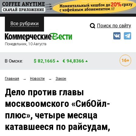
Все рубрики
Поиск по сайту
ПОЛИТИКА
Свежий выпуск
Медиа
ФИНАНСЫ
Понедельник, 10 Августа
Кто есть кто
НЕДВИЖИМОСТЬ
В Омске:
$ 82,1665
€ 94,8366
Интервью
БИЗНЕС
Главная
→
Новости
→
Закон
Мнения
ОБЩЕСТВО
Дело против главы
Рейтинги
ЗАКОН
москвоомского «СибОйл-
Блоги
НОВОСТИ КОМПАНИЙ
плюс», четыре месяца
Архив
ПРОИСШЕСТВИЯ
катавшееся по райсудам,