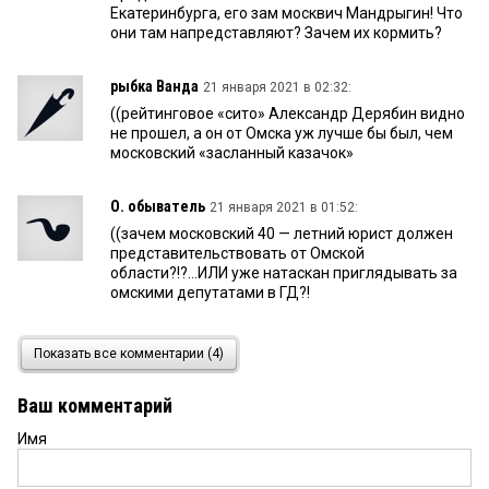
Екатеринбурга, его зам москвич Мандрыгин! Что
они там напредставляют? Зачем их кормить?
рыбка Ванда
21 января 2021 в 02:32:
((рейтинговое «сито» Александр Дерябин видно
не прошел, а он от Омска уж лучше бы был, чем
московский «засланный казачок»
О. обыватель
21 января 2021 в 01:52:
((зачем московский 40 — летний юрист должен
представительствовать от Омской
области?!?...ИЛИ уже натаскан приглядывать за
омскими депутатами в ГД?!
Гость.
16 января 2021 в 15:22:
Показать все комментарии (4)
Читаешь все и не хлсетмч верить своим глазам.
Заместитель представителя Омской область при
Ваш комментарий
Правительстве. А при аппарате президента есть
кто-нибудь? А при Минфине? Это же насколько
Имя
нужно быть..., чтобы всех их кормить?