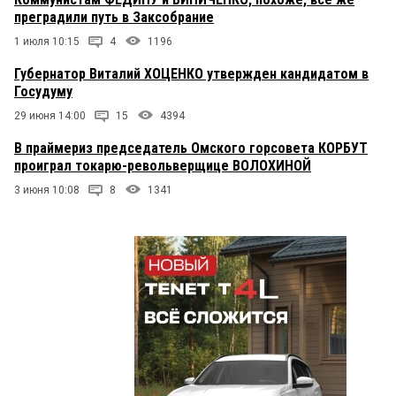
преградили путь в Заксобрание
1 июля 10:15
4
1196
Губернатор Виталий ХОЦЕНКО утвержден кандидатом в
Госудуму
29 июня 14:00
15
4394
В праймериз председатель Омского горсовета КОРБУТ
проиграл токарю-револьверщице ВОЛОХИНОЙ
3 июня 10:08
8
1341