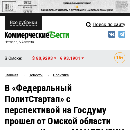
Все рубрики
Поиск по сайту
ПОЛИТИКА
Свежий выпуск
Медиа
ФИНАНСЫ
Четверг, 6 Августа
Кто есть кто
НЕДВИЖИМОСТЬ
В Омске:
$ 80,9293
€ 93,1901
Интервью
БИЗНЕС
Главная
→
Новости
→
Политика
Мнения
ОБЩЕСТВО
В «Федеральный
Рейтинги
ЗАКОН
ПолитСтартап» с
Блоги
НОВОСТИ КОМПАНИЙ
перспективой на Госдуму
Архив
ПРОИСШЕСТВИЯ
прошел от Омской области