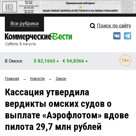
Все рубрики
Поиск по сайту
ПОЛИТИКА
Свежий выпуск
Медиа
ФИНАНСЫ
Суббота, 8 Августа
Кто есть кто
НЕДВИЖИМОСТЬ
В Омске:
$ 82,1665
€ 94,8366
Интервью
БИЗНЕС
Главная
→
Новости
→
Закон
Мнения
ОБЩЕСТВО
Кассация утвердила
Рейтинги
ЗАКОН
вердикты омских судов о
Блоги
НОВОСТИ КОМПАНИЙ
выплате «Аэрофлотом» вдове
Архив
ПРОИСШЕСТВИЯ
пилота 29,7 млн рублей