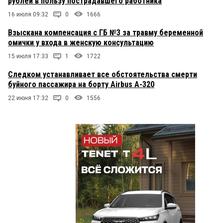
рублей в пользу пострадавшего работника
16 июля 09:32
0
1666
Взыскана компенсация с ГБ №3 за травму беременной
омички у входа в женскую консультацию
15 июля 17:33
1
1722
Следком устанавливает все обстоятельства смерти
буйного пассажира на борту Airbus A-320
22 июня 17:32
0
1556