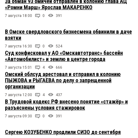
За обман 93 омичей отправлен в колонию глава АЦ
«Ромни Марш» Ярослав МАКАРЕНКО
7 августа 18:00
0
391
В Омске свердловского бизнесмена обвинили в даче
взятки
7 августа 16:30
0
524
Суд конфисковал у АО «Омскавтотранс» бассейн
«Автомобилист» и землю в центре города
7 августа 15:01
4
666
Омский облсуд арестовал и отправил в колонию
ПЫЖОВА и РЫГАЕВА по делу о запрещенной
организации
7 августа 12:00
4
437
В Трудовой кодекс РФ внесено понятие «стажёр» и
разъяснены условия стажировок
7 августа 09:30
0
391
Сергею КОЗУБЕНКО продлили СИЗО до сентября