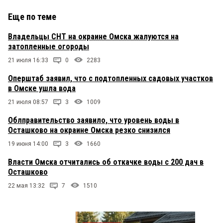
Еще по теме
Владельцы СНТ на окраине Омска жалуются на
затопленные огороды
21 июля 16:33
0
2283
Оперштаб заявил, что с подтопленных садовых участков
в Омске ушла вода
21 июля 08:57
3
1009
Облправительство заявило, что уровень воды в
Осташково на окраине Омска резко снизился
19 июня 14:00
3
1660
Власти Омска отчитались об откачке воды с 200 дач в
Осташково
22 мая 13:32
7
1510