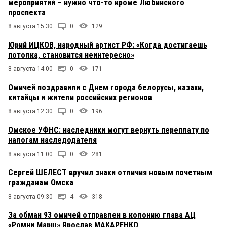
мероприятий – нужно что-то кроме Любинского
проспекта
8 августа 15:30
0
129
Юрий ИЦКОВ, народный артист РФ: «Когда достигаешь
потолка, становится неинтересно»
8 августа 14:00
0
171
Омичей поздравили с Днем города белорусы, казахи,
китайцы и жители российских регионов
8 августа 12:30
0
196
Омское УФНС: наследники могут вернуть переплату по
налогам наследодателя
8 августа 11:00
0
281
Сергей ШЕЛЕСТ вручил знаки отличия новым почетным
гражданам Омска
8 августа 09:30
4
318
За обман 93 омичей отправлен в колонию глава АЦ
«Ромни Марш» Ярослав МАКАРЕНКО