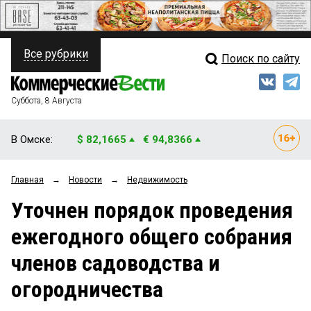
Все рубрики
Поиск по сайту
ПОЛИТИКА
Свежий выпуск
Медиа
ФИНАНСЫ
Суббота, 8 Августа
Кто есть кто
НЕДВИЖИМОСТЬ
В Омске:
$ 82,1665
€ 94,8366
Интервью
БИЗНЕС
Главная
→
Новости
→
Недвижимость
Мнения
ОБЩЕСТВО
Уточнен порядок проведения
Рейтинги
ЗАКОН
ежегодного общего собрания
Блоги
НОВОСТИ КОМПАНИЙ
членов садоводства и
Архив
ПРОИСШЕСТВИЯ
огородничества