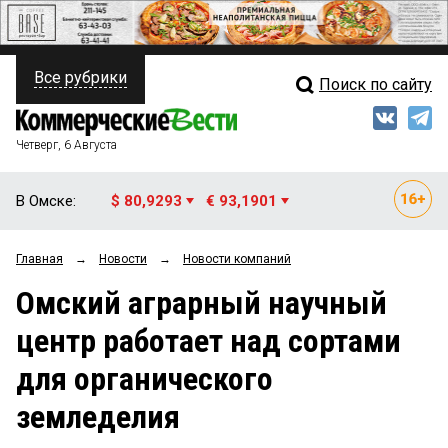
Все рубрики
Поиск по сайту
ПОЛИТИКА
Свежий выпуск
Медиа
ФИНАНСЫ
Четверг, 6 Августа
Кто есть кто
НЕДВИЖИМОСТЬ
В Омске:
$ 80,9293
€ 93,1901
Интервью
БИЗНЕС
Главная
→
Новости
→
Новости компаний
Мнения
ОБЩЕСТВО
Омский аграрный научный
Рейтинги
ЗАКОН
центр работает над сортами
Блоги
НОВОСТИ КОМПАНИЙ
для органического
Архив
ПРОИСШЕСТВИЯ
земледелия