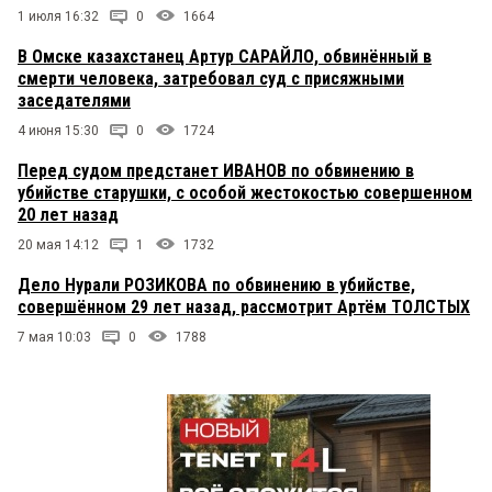
1 июля 16:32
0
1664
В Омске казахстанец Артур САРАЙЛО, обвинённый в
смерти человека, затребовал суд с присяжными
заседателями
4 июня 15:30
0
1724
Перед судом предстанет ИВАНОВ по обвинению в
убийстве старушки, с особой жестокостью совершенном
20 лет назад
20 мая 14:12
1
1732
Дело Нурали РОЗИКОВА по обвинению в убийстве,
совершённом 29 лет назад, рассмотрит Артём ТОЛСТЫХ
7 мая 10:03
0
1788