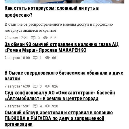
Как стать нотариусом: сложный ли путь в
профессию?
В отличие от распространенного мнения доступ в профессию
нотариуса является открытым
29 июля 17:21
0
2121
За обман 93 омичей отправлен в колонию глава АЦ
«Ромни Марш» Ярослав МАКАРЕНКО
7 августа 18:00
1
661
В Омске свердловского бизнесмена обвинили в даче
взятки
7 августа 16:30
0
826
Суд конфисковал у АО «Омскавтотранс» бассейн
«Автомобилист» и землю в центре города
7 августа 15:01
4
920
Омский облсуд арестовал и отправил в колонию
ПЫЖОВА и РЫГАЕВА по делу о запрещенной
организации