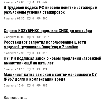
7 августа 12:00
4
649
В Трудовой кодекс РФ внесено понятие «стажёр» и
разъяснены условия стажировок
7 августа 09:30
0
590
Сергею КОЗУБЕНКО продлили СИЗО до сентября
7 августа 09:00
9
1237
Росстандарт запретил использование шести
моделей грузовиков Dongfeng и Zoomlion
6 августа 17:30
0
816
ПУТИН подписал закон о новом продлении «гаражной
амнистии» ещё на пять лет
6 августа 11:10
2
921
Машинист катка взыскал с ханты-мансийского СУ
№967 долги и компенсации вреда
5 августа 15:44
0
989
Все новости
→