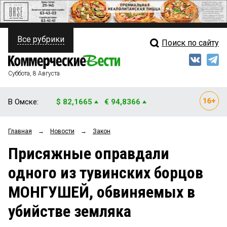
Все рубрики
Поиск по сайту
ПОЛИТИКА
Свежий выпуск
Медиа
ФИНАНСЫ
Суббота, 8 Августа
Кто есть кто
НЕДВИЖИМОСТЬ
В Омске:
$ 82,1665
€ 94,8366
Интервью
БИЗНЕС
Главная
→
Новости
→
Закон
Мнения
ОБЩЕСТВО
Присяжные оправдали
Рейтинги
ЗАКОН
одного из тувинских борцов
Блоги
НОВОСТИ КОМПАНИЙ
МОНГУШЕЙ, обвиняемых в
Архив
ПРОИСШЕСТВИЯ
убийстве земляка